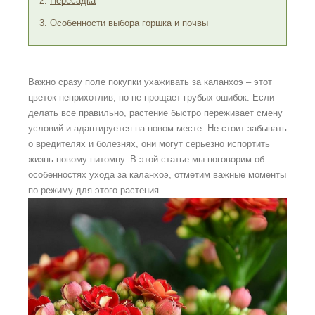
2.
Пересадка
3.
Особенности выбора горшка и почвы
Важно сразу поле покупки ухаживать за каланхоэ – этот
Как выбрать
Живые цветы
цветок неприхотлив, но не прощает грубых ошибок. Если
подходящие
в офисе: как
делать все правильно, растение быстро переживает смену
цветы для
за ними
условий и адаптируется на новом месте. Не стоит забывать
офиса в
ухаживать и
о вредителях и болезнях, они могут серьезно испортить
зависимости
какие
т освещения
выбрать
жизнь новому питомцу. В этой статье мы поговорим об
особенностях ухода за каланхоэ, отметим важные моменты
по режиму для этого растения.
Лучшие
Лучшие
напольные
растения для
офиса
теневыносливые растения
для офиса: как оживить
Как выбрать
затенённые уголки?
цветы для
офиса на
стол: советы