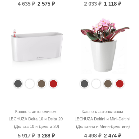
4 635
₽
2 575
₽
2 033
₽
1 118
₽
Кашпо с автополивом 
Кашпо с автополивом 
LECHUZA Delta 10 и Delta 20 
LECHUZA Deltini и Mini-Deltini 
(Дельта 10 и Дельта 20)
(Дельтини и Мини-Дельтини)
5 917
₽
3 288
₽
4 498
₽
2 474
₽