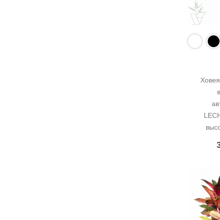
Ховея
ав
LECH
выс