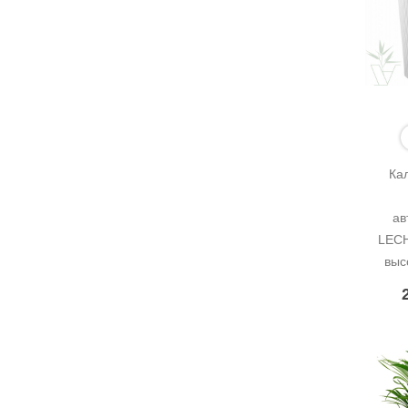
Ка
ав
LECH
выс