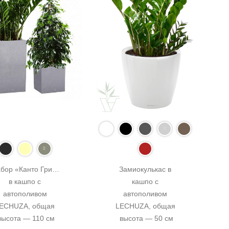
бор «Канто Грин» 
Замиокулькас в 
в кашпо с 
кашпо с 
автополивом 
автополивом 
ECHUZA, общая 
LECHUZA, общая 
высота — 110 см
высота — 50 см