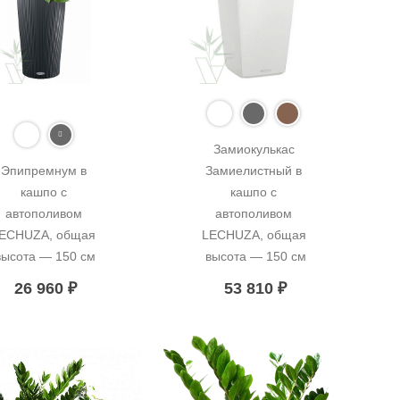
Замиокулькас 
Эпипремнум в 
Замиелистный в 
кашпо с 
кашпо с 
автополивом 
автополивом 
ECHUZA, общая 
LECHUZA, общая 
высота — 150 см
высота — 150 см
26 960
₽
53 810
₽