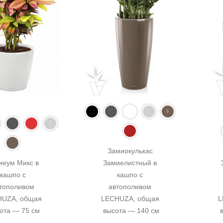
Замиокулькас 
иеум Микс в 
Замиелистный в 
кашпо с 
кашпо с 
тополивом 
автополивом 
UZA, общая 
LECHUZA, общая 
L
ота — 75 см
высота — 140 см