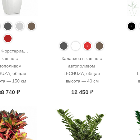
 Форстериана 
в кашпо с 
Каланхоэ в кашпо с 
тополивом 
автополивом 
UZA, общая 
LECHUZA, общая 
L
ота — 150 см
высота — 40 см
38 740
₽
12 450
₽