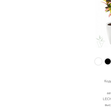
Код
ав
LECH
выс