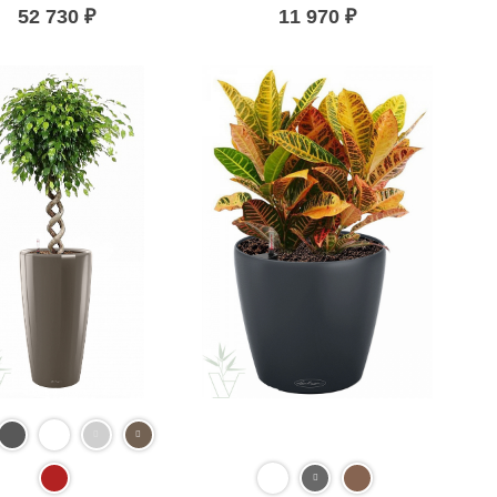
52 730
₽
11 970
₽