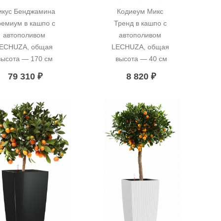
икус Бенджамина 
Кодиеум Микс 
емиум в кашпо с 
Тренд в кашпо с 
автополивом 
автополивом 
ECHUZA, общая 
LECHUZA, общая 
высота — 170 см
высота — 40 см
79 310
₽
8 820
₽