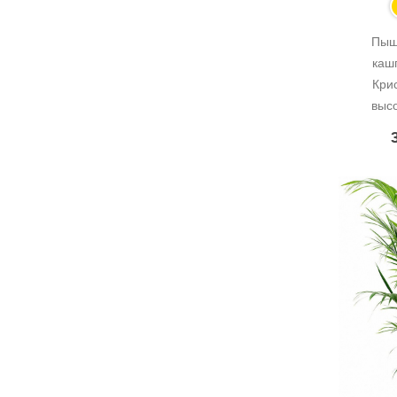
Пыш
каш
Кри
выс