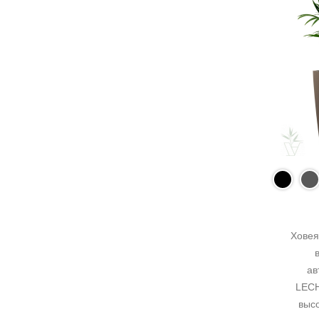
Ховея
ав
LECH
выс