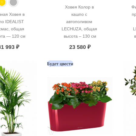
Ховея Колор в 
Ф
ная Ховея в 
кашпо с 
пр
по IDEALIST 
автополивом 
смас, общая 
LECHUZA, общая 
L
ота — 120 см
высота – 130 см
31 993
₽
23 580
₽
Будет цвести