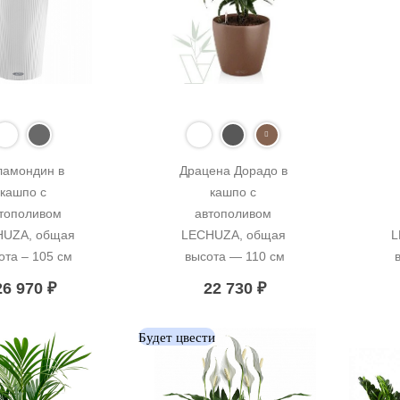
ламондин в 
Драцена Дорадо в 
кашпо с 
кашпо с 
тополивом 
автополивом 
UZA, общая 
LECHUZA, общая 
L
ота – 105 см
высота — 110 см
26 970
₽
22 730
₽
Будет цвести