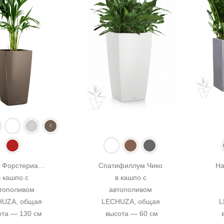
 Форстериана 
Спатифиллум Чико 
На
в кашпо с 
в кашпо с 
тополивом 
автополивом 
UZA, общая 
LECHUZA, общая 
L
ота — 130 см
высота — 60 см