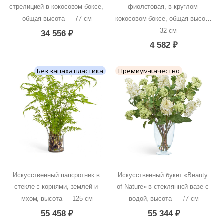
стрелицией в кокосовом боксе, 
фиолетовая, в круглом 
общая высота — 77 см
кокосовом боксе, общая высота 
— 32 см
34 556
₽
4 582
₽
Без запаха пластика
Премиум-качество
Искусственный папоротник в 
Искусственный букет «Beauty 
стекле с корнями, землей и 
of Nature» в стеклянной вазе с 
мхом, высота — 125 см
водой, высота — 77 см
55 458
₽
55 344
₽