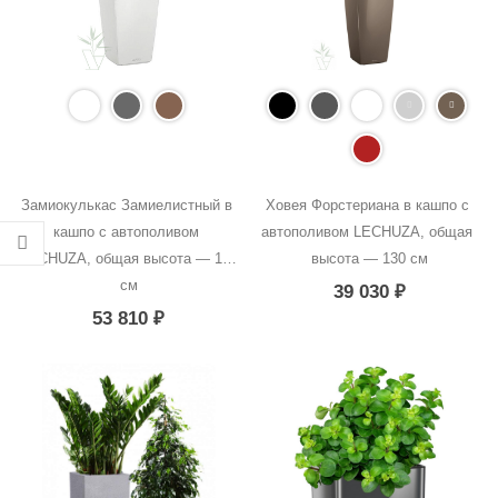
Замиокулькас Замиелистный в 
Ховея Форстериана в кашпо с 
кашпо с автополивом 
автополивом LECHUZA, общая 
LECHUZA, общая высота — 150 
высота — 130 см
см
39 030
₽
53 810
₽