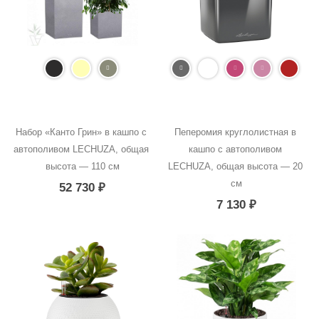
Набор «Канто Грин» в кашпо с 
Пеперомия круглолистная в 
автополивом LECHUZA, общая 
кашпо с автополивом 
высота — 110 см
LECHUZA, общая высота — 20 
см
52 730
₽
7 130
₽