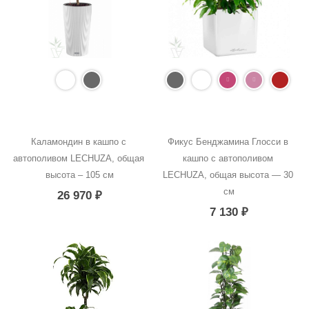
Каламондин в кашпо с 
Фикус Бенджамина Глосси в 
автополивом LECHUZA, общая 
кашпо с автополивом 
высота – 105 см
LECHUZA, общая высота — 30 
см
26 970
₽
7 130
₽