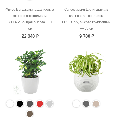
Фикус Бенджамина Даниэль в 
Сансевиерия Цилиндрика в 
кашпо с автополивом 
кашпо с автополивом 
LECHUZA, общая высота — 100 
LECHUZA, высота композиции 
см
— 55 см
22 040
₽
9 700
₽