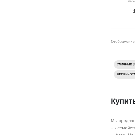
выс
Отображение
УЛИЧНЫЕ
(
НЕПРИХОТ
Купит
Мы предлага
– к семейст