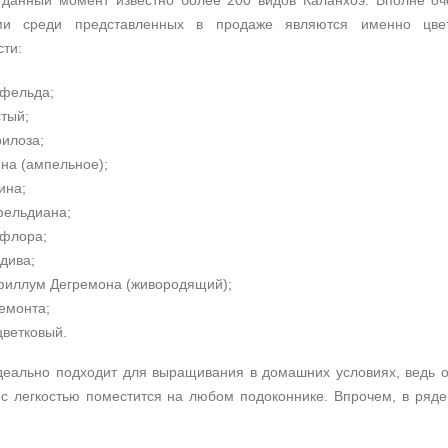
 данный момент известно более 200 видов Каланхоэ. Вполне оч
ми среди представленных в продаже являются именно цве
сти:
фельда;
тый;
илоза;
на (ампельное);
ина;
ельдиана;
флора;
дива;
иллум Дегремона (живородящий);
емонта;
ветковый.
деально подходит для выращивания в домашних условиях, ведь о
о с легкостью поместится на любом подоконнике. Впрочем, в ряд