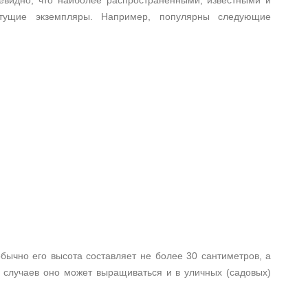
евидно, что наиболее распространенными, известными и
тущие экземпляры. Например, популярны следующие
бычно его высота составляет не более 30 сантиметров, а
е случаев оно может выращиваться и в уличных (садовых)