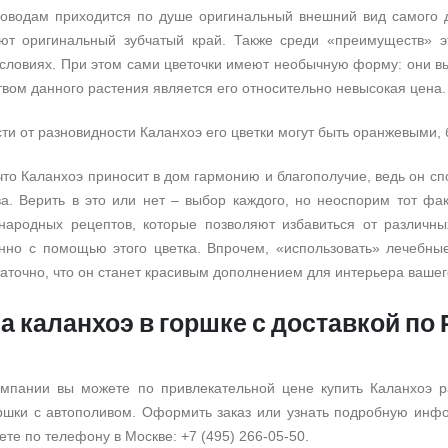
оводам приходится по душе оригинальный внешний вид самого д
ют оригинальный зубчатый край. Также среди «преимуществ» эт
словиях. При этом сами цветочки имеют необычную форму: они вы
вом данного растения является его относительно невысокая цена.
ти от разновидности Каланхоэ его цветки могут быть оранжевыми, 
что Каланхоэ приносит в дом гармонию и благополучие, ведь он с
ва. Верить в это или нет – выбор каждого, но неоспорим тот фак
народных рецептов, которые позволяют избавиться от различны
нно с помощью этого цветка. Впрочем, «использовать» лечебные
аточно, что он станет красивым дополнением для интерьера вашег
а каланхоэ в горшке с доставкой по
мпании вы можете по привлекательной цене купить Каланхоэ р
ршки с автополивом. Оформить заказ или узнать подробную инфо
ете по телефону в Москве: +7 (495) 266-05-50.