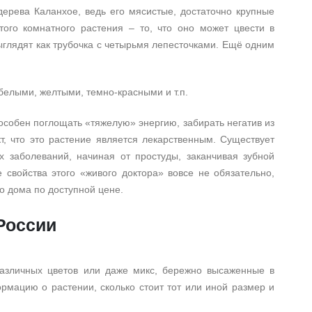
ерева Каланхое, ведь его мясистые, достаточно крупные
ого комнатного растения – то, что оно может цвести в
глядят как трубочка с четырьмя лепесточками. Ещё одним
белыми, желтыми, темно-красными и т.п.
пособен поглощать «тяжелую» энергию, забирать негатив из
т, что это растение является лекарственным. Существует
х заболеваний, начиная от простуды, заканчивая зубной
 свойства этого «живого доктора» вовсе не обязательно,
о дома по доступной цене.
 России
азличных цветов или даже микс, бережно высаженные в
рмацию о растении, сколько стоит тот или иной размер и