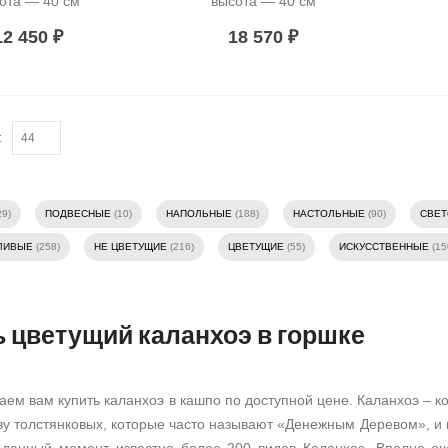
ота — 40 см
высота — 40 см
12 450
₽
18 570
₽
:
29)
ПОДВЕСНЫЕ
(10)
НАПОЛЬНЫЕ
(188)
НАСТОЛЬНЫЕ
(90)
СВЕ
ЛИВЫЕ
(258)
НЕ ЦВЕТУЩИЕ
(216)
ЦВЕТУЩИЕ
(55)
ИСКУССТВЕННЫЕ
(15
ь цветущий каланхоэ в горшке
ем вам купить каланхоэ в кашпо по доступной цене. Каланхоэ – ко
ву толстянковых, которые часто называют «Денежным Деревом», и 