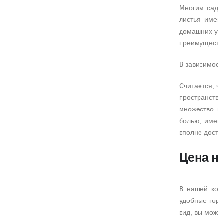
Многим сад
листья име
домашних у
преимущест
В зависимос
Считается, 
пространст
множество 
болью, име
вполне дост
Цена н
В нашей ко
удобные го
вид, вы мож