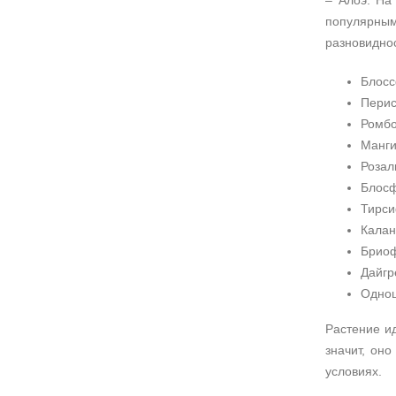
– Алоэ. На
популярны
разновидно
Блосс
Перис
Ромбо
Манги
Розал
Блосф
Тирси
Калан
Бриоф
Дайгр
Одноц
Растение и
значит, он
условиях.