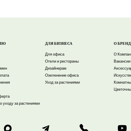
ЛЮ
ДЛЯ БИЗНЕСА
О БРЕНД
Для офиса
О Компан
Отели и рестораны
Вакансии
бмен
Дизайнерам
Аксессуа
плата
Озеленение офиса
Искусств
енения
Уход за растениями
Комнатны
Цветочны
ферта
о уходу за растениями