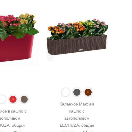
Каланхоэ Макси в 
хоэ в кашпо с 
кашпо с 
тополивом 
автополивом 
UZA, общая 
LECHUZA, общая 