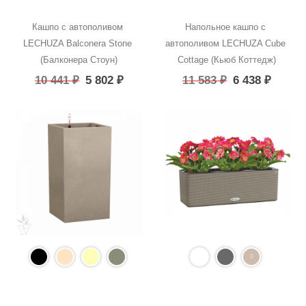
Кашпо с автополивом 
Напольное кашпо с 
LECHUZA Balconera Stone 
автополивом LECHUZA Cube 
(Балконера Стоун)
Cottage (Кьюб Коттедж)
10 441
₽
5 802
₽
11 583
₽
6 438
₽