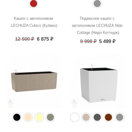
Кашпо с автополивом 
Подвесное кашпо с 
LECHUZA Cubico (Кубико)
автополивом LECHUZA Nido 
Cottage (Нидо Коттедж)
12 500
₽
6 875
₽
9 998
₽
5 499
₽