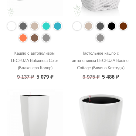
Кашпо с автополивом 
Настольное кашпо с 
LECHUZA Balconera Color 
автополивом LECHUZA Bacino 
(Балконера Колор)
Cottage (Бачино Коттедж)
9 137
₽
5 079
₽
9 975
₽
5 486
₽