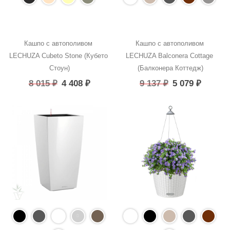
Кашпо с автополивом 
Кашпо с автополивом 
LECHUZA Cubeto Stone (Кубето 
LECHUZA Balconera Cottage 
Стоун)
(Балконера Коттедж)
8 015
₽
4 408
₽
9 137
₽
5 079
₽