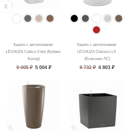
Кашпо с автополивом 
Кашпо с автополивом 
LECHUZA Cubico Color (Кубико 
LECHUZA Classico LS 
Колор)
(Классико ЛС)
9 005
₽
5 004
₽
8 732
₽
4 803
₽