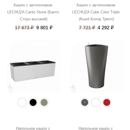
Кашпо с автополивом 
Кашпо с автополивом 
LECHUZA Canto Stone (Канто 
LECHUZA Cube Color Triple 
Стоун высокий)
(Кьюб Колор Трипл)
17 673
₽
9 801
₽
7 721
₽
4 292
₽
Напольное кашпо с 
Напольное кашпо с 