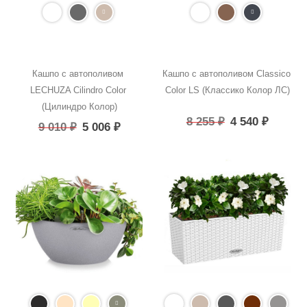
Кашпо с автополивом 
Кашпо с автополивом Classico 
LECHUZA Cilindro Color 
Color LS (Классико Колор ЛС)
(Цилиндро Колор)
8 255
₽
4 540
₽
9 010
₽
5 006
₽