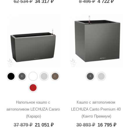
62 534
₽
34 317
₽
8 496
₽
4 722
₽
Напольное кашпо с 
Кашпо с автополивом 
автополивом LECHUZA Cararo 
LECHUZA Canto Premium 40 
(Караро)
(Канто Премиум)
37 879
₽
21 051
₽
30 893
₽
16 795
₽