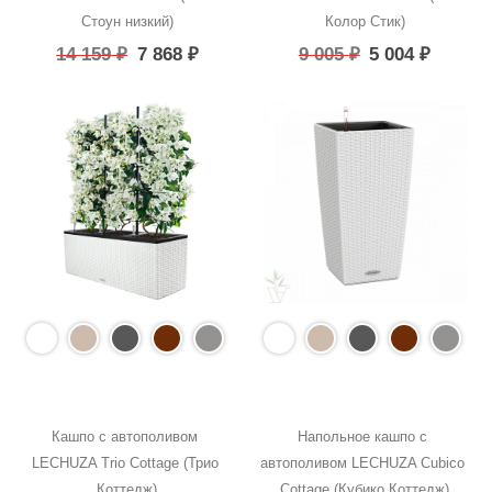
Стоун низкий)
Колор Стик)
14 159
₽
7 868
₽
9 005
₽
5 004
₽
Кашпо с автополивом 
Напольное кашпо с 
LECHUZA Trio Cottage (Трио 
автополивом LECHUZA Cubico 
Коттедж)
Cottage (Кубико Коттедж)