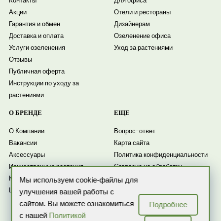
Контакты
Для офиса
Акции
Отели и рестораны
Гарантия и обмен
Дизайнерам
Доставка и оплата
Озеленение офиса
Услуги озеленения
Уход за растениями
Отзывы
Публичная оферта
Инструкции по уходу за
растениями
О БРЕНДЕ
ЕЩЕ
О Компании
Вопрос-ответ
Вакансии
Карта сайта
Аксессуары
Политика конфиденциальности
Искусственные растения
Согласие на обработку
Комнатные растения
персональных данных
Мы используем cookie-файлы для
Цветочные композиции
Согласие на получение
улучшения вашей работы с
рассылки
сайтом. Вы можете ознакомиться
Подробнее
Новости
с нашей
Политикой