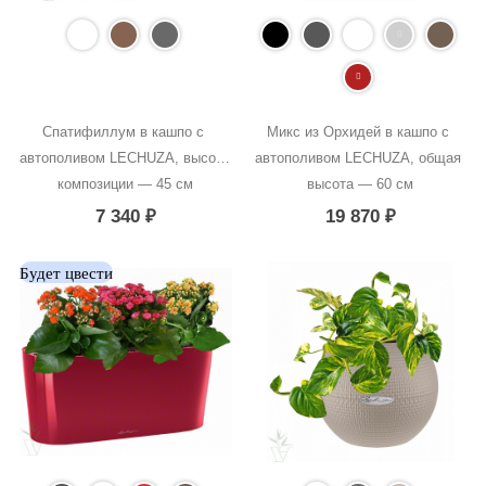
Спатифиллум в кашпо с 
Микс из Орхидей в кашпо с 
автополивом LECHUZA, высота 
автополивом LECHUZA, общая 
композиции — 45 см
высота — 60 см
7 340
₽
19 870
₽
Будет цвести