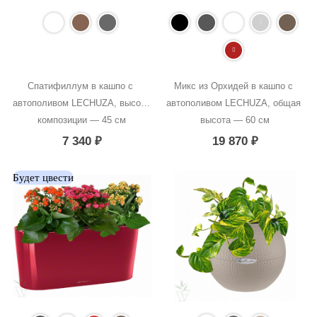
Спатифиллум в кашпо с 
Микс из Орхидей в кашпо с 
автополивом LECHUZA, высота 
автополивом LECHUZA, общая 
композиции — 45 см
высота — 60 см
7 340
₽
19 870
₽
Будет цвести