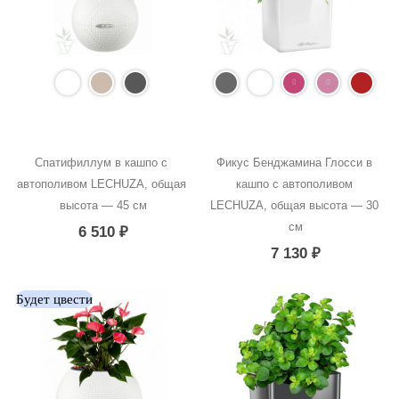
Спатифиллум в кашпо с 
Фикус Бенджамина Глосси в 
автополивом LECHUZA, общая 
кашпо с автополивом 
высота — 45 см
LECHUZA, общая высота — 30 
см
6 510
₽
7 130
₽
Будет цвести