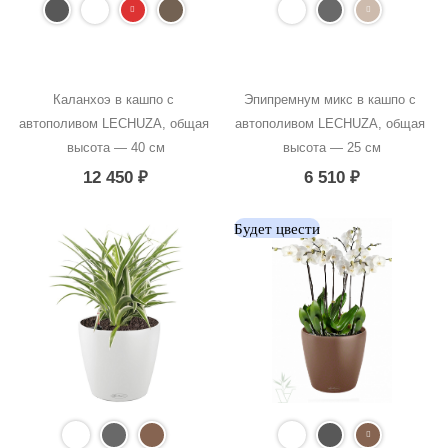
Каланхоэ в кашпо с 
Эпипремнум микс в кашпо с 
автополивом LECHUZA, общая 
автополивом LECHUZA, общая 
высота — 40 см
высота — 25 см
12 450
₽
6 510
₽
Будет цвести