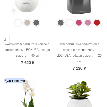
Антуриум Фламинго в кашпо с 
Пеперомия круглолистная в 
автополивом LECHUZA, общая 
кашпо с автополивом 
высота — 40 см
LECHUZA, общая высота — 20 
см
7 620
₽
7 130
₽
Будет цвести