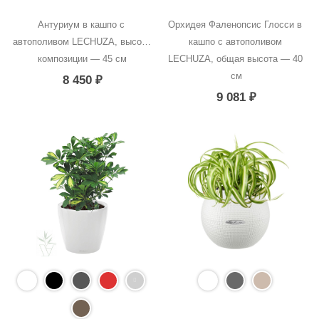
Антуриум в кашпо с 
Орхидея Фаленопсис Глосси в 
автополивом LECHUZA, высота 
кашпо с автополивом 
композиции — 45 см
LECHUZA, общая высота — 40 
см
8 450
₽
9 081
₽