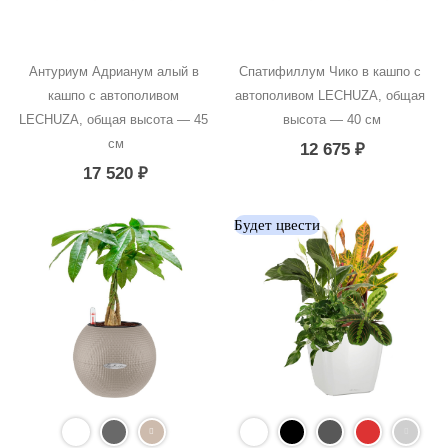
Антуриум Адрианум алый в 
Спатифиллум Чико в кашпо с 
кашпо с автополивом 
автополивом LECHUZA, общая 
LECHUZA, общая высота — 45 
высота — 40 см
см
12 675
₽
17 520
₽
Будет цвести