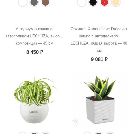
Антуриум в кашпо с 
Орхидея Фаленопсис Глосси в 
автополивом LECHUZA, высота 
кашпо с автополивом 
композиции — 45 см
LECHUZA, общая высота — 40 
см
8 450
₽
9 081
₽