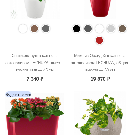
Спатифиллум в кашпо с 
Микс из Орхидей в кашпо с 
автополивом LECHUZA, высота 
автополивом LECHUZA, общая 
композиции — 45 см
высота — 60 см
7 340
₽
19 870
₽
Будет цвести