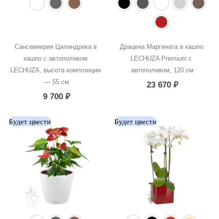
Сансевиерия Цилиндрика в 
Драцена Маргината в кашпо 
кашпо с автополивом 
LECHUZA Premium с 
LECHUZA, высота композиции 
автополивом, 120 см
— 55 см
23 670
₽
9 700
₽
Будет цвести
Будет цвести