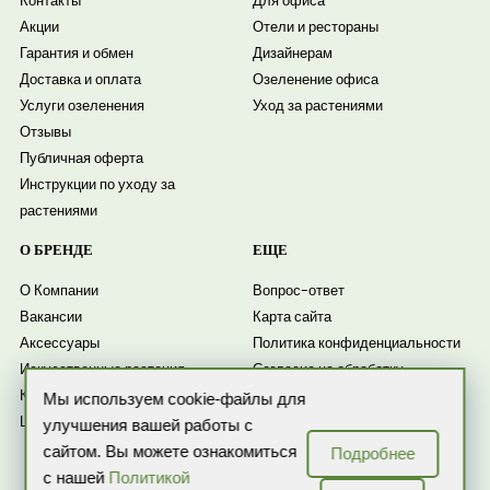
Контакты
Для офиса
Акции
Отели и рестораны
Гарантия и обмен
Дизайнерам
Доставка и оплата
Озеленение офиса
Услуги озеленения
Уход за растениями
Отзывы
Публичная оферта
Инструкции по уходу за
растениями
О БРЕНДЕ
ЕЩЕ
О Компании
Вопрос-ответ
Вакансии
Карта сайта
Аксессуары
Политика конфиденциальности
Искусственные растения
Согласие на обработку
Комнатные растения
персональных данных
Мы используем cookie-файлы для
Цветочные композиции
Согласие на получение
улучшения вашей работы с
рассылки
сайтом. Вы можете ознакомиться
Подробнее
Новости
с нашей
Политикой