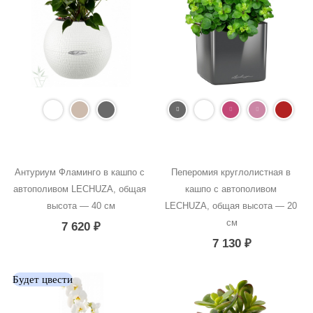
Антуриум Фламинго в кашпо с 
Пеперомия круглолистная в 
автополивом LECHUZA, общая 
кашпо с автополивом 
высота — 40 см
LECHUZA, общая высота — 20 
см
7 620
₽
7 130
₽
Будет цвести