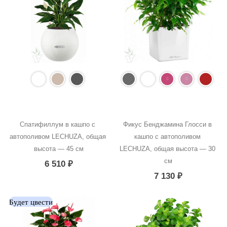
Спатифиллум в кашпо с 
Фикус Бенджамина Глосси в 
автополивом LECHUZA, общая 
кашпо с автополивом 
высота — 45 см
LECHUZA, общая высота — 30 
см
6 510
₽
7 130
₽
Будет цвести