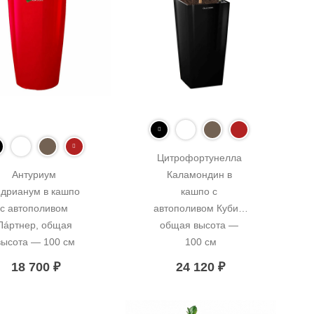
Цитрофортунелла 
Антуриум 
Каламондин в 
дрианум в кашпо 
кашпо с 
с автополивом 
автополивом Кубис, 
Пáртнер, общая 
общая высота — 
высота — 100 см
100 см
18 700
₽
24 120
₽