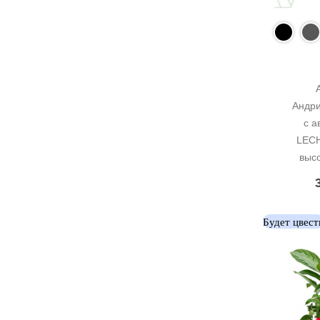
Андри
с а
LECH
выс
Будет цвест