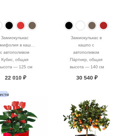
Замиокулькас 
Замиокулькас в 
мифолия в кашпо 
кашпо с 
с автополивом 
автополивом 
Кубис, общая 
Пáртнер, общая 
высота — 125 см
высота — 140 см
22 010
₽
30 540
₽
вести