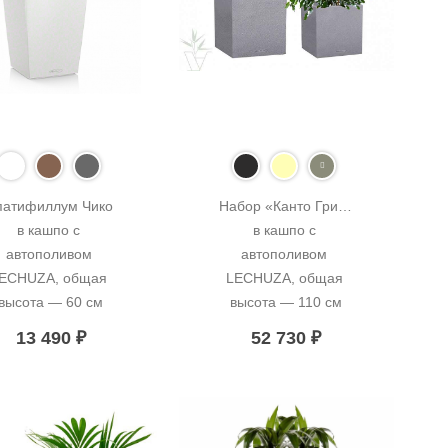
атифиллум Чико 
Набор «Канто Грин» 
в кашпо с 
в кашпо с 
автополивом 
автополивом 
ECHUZA, общая 
LECHUZA, общая 
высота — 60 см
высота — 110 см
13 490
₽
52 730
₽