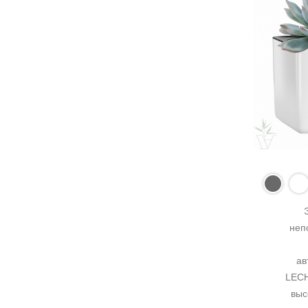
неп
ав
LECH
выс