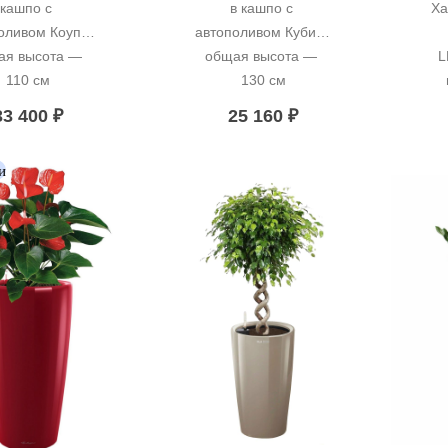
кашпо с 
в кашпо с 
Ха
оливом Коупл, 
автополивом Кубис, 
я высота — 
общая высота — 
L
110 см
130 см
33 400
₽
25 160
₽
и