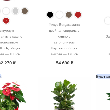
Фикус Бенджамина 
Антуриум 
двойная спираль в 
анум в кашпо 
кашпо с 
За
втополивом 
автополивом 
UZA, общая 
Пáртнер, общая 
ота — 100 см
высота — 170 см
32 270
₽
54 690
₽
и
Будет ц