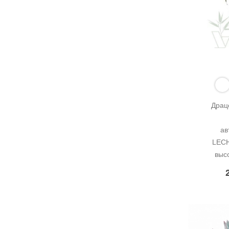
Драц
ав
LECH
выс