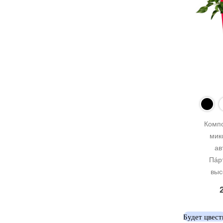
Компо
микс
ав
Пáр
выс
Будет цвест