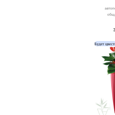
автоп
обща
Будет цвест