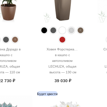
ена Дорадо в 
Ховея Форстериана 
Сп
кашпо с 
в кашпо с 
тополивом 
автополивом 
UZA, общая 
LECHUZA, общая 
L
ота — 110 см
высота — 130 см
22 730
₽
39 030
₽
Будет цвести