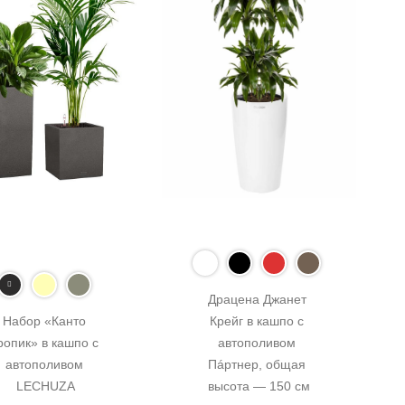
Драцена Джанет 
Набор «Канто 
Крейг в кашпо с 
ропик» в кашпо с 
автополивом 
автополивом 
Пáртнер, общая 
LECHUZA
высота — 150 см