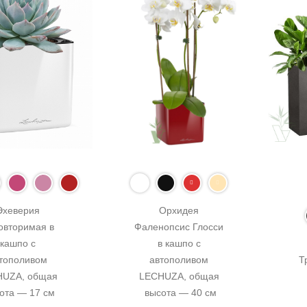
Эхеверия 
Орхидея 
овторимая в 
Фаленопсис Глосси 
кашпо с 
в кашпо с 
тополивом 
автополивом 
Т
UZA, общая 
LECHUZA, общая 
ота — 17 см
высота — 40 см