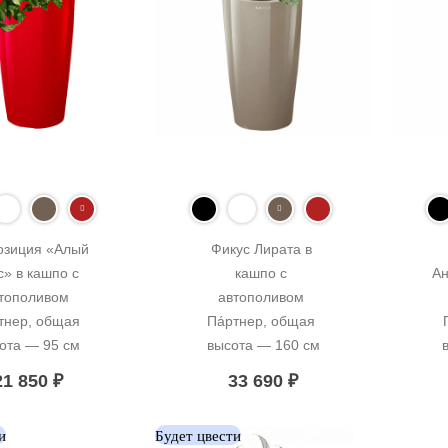
зиция «Алый 
Фикус Лирата в 
» в кашпо с 
кашпо с 
Ан
тополивом 
автополивом 
тнер, общая 
Пáртнер, общая 
ота — 95 см
высота — 160 см
21 850
₽
33 690
₽
и
Будет цвести