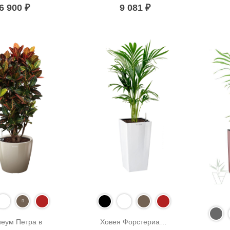
6 900
₽
9 081
₽
еум Петра в 
Ховея Форстериана 