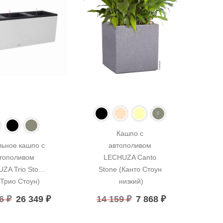
Кашпо с 
ьное кашпо с 
автополивом 
тополивом 
LECHUZA Canto 
ZA Trio Stone 
Stone (Канто Стоун 
(Трио Стоун)
низкий)
06
₽
26 349
₽
14 159
₽
7 868
₽