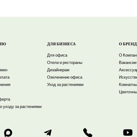
ЛЮ
ДЛЯ БИЗНЕСА
О БРЕНД
Для офиса
О Компан
Отели и рестораны
Вакансии
бмен
Дизайнерам
Аксессуа
плата
Озеленение офиса
Искусств
енения
Уход за растениями
Комнатны
Цветочны
ферта
о уходу за растениями