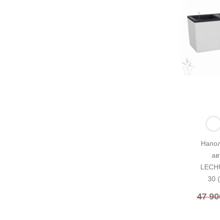
Напол
ав
LECHU
30 
47 9