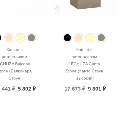
Кашпо с 
Кашпо с 
автополивом 
автополивом 
CHUZA Balconera 
LECHUZA Canto 
tone (Балконера 
Stone (Канто Стоун 
Стоун)
высокий)
0 441
₽
5 802
₽
17 673
₽
9 801
₽