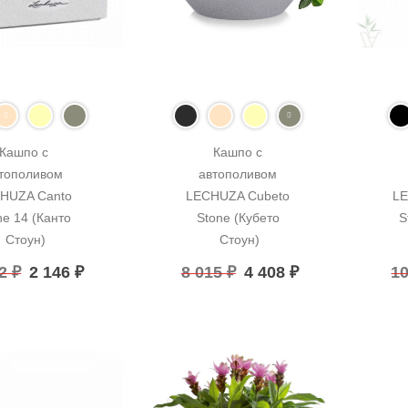
Кашпо с 
Кашпо с 
тополивом 
автополивом 
HUZA Canto 
LECHUZA Cubeto 
LE
e 14 (Канто 
Stone (Кубето 
S
Стоун)
Стоун)
62
₽
2 146
₽
8 015
₽
4 408
₽
1