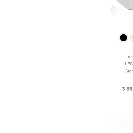
ав
LEC
Ston
3 8