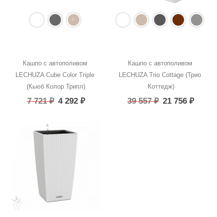
Кашпо с автополивом 
Кашпо с автополивом 
LECHUZA Cube Color Triple 
LECHUZA Trio Cottage (Трио 
(Кьюб Колор Трипл)
Коттедж)
7 721
₽
4 292
₽
39 557
₽
21 756
₽