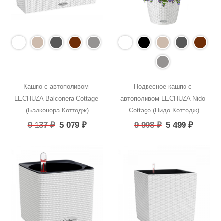
Кашпо с автополивом 
Подвесное кашпо с 
LECHUZA Balconera Cottage 
автополивом LECHUZA Nido 
(Балконера Коттедж)
Cottage (Нидо Коттедж)
9 137
₽
5 079
₽
9 998
₽
5 499
₽