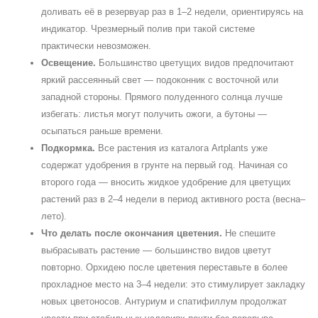
доливать её в резервуар раз в 1–2 недели, ориентируясь на
индикатор. Чрезмерный полив при такой системе
практически невозможен.
Освещение.
Большинство цветущих видов предпочитают
яркий рассеянный свет — подоконник с восточной или
западной стороны. Прямого полуденного солнца лучше
избегать: листья могут получить ожоги, а бутоны —
осыпаться раньше времени.
Подкормка.
Все растения из каталога Artplants уже
содержат удобрения в грунте на первый год. Начиная со
второго года — вносить жидкое удобрение для цветущих
растений раз в 2–4 недели в период активного роста (весна–
лето).
Что делать после окончания цветения.
Не спешите
выбрасывать растение — большинство видов цветут
повторно. Орхидею после цветения переставьте в более
прохладное место на 3–4 недели: это стимулирует закладку
новых цветоносов. Антуриум и спатифиллум продолжат