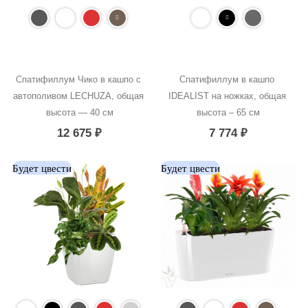
Спатифиллум Чико в кашпо с 
Спатифиллум в кашпо 
автополивом LECHUZA, общая 
IDEALIST на ножках, общая 
высота — 40 см
высота – 65 см
12 675
₽
7 774
₽
Будет цвести
Будет цвести