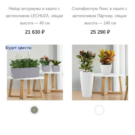
Набор антуриумы в кашпо с 
Спатифиллум Люкс в кашпо с 
автополивом LECHUZA, общая 
автополивом Пáртнер, общая 
высота — 40 см
высота — 140 см
21 630
₽
25 290
₽
Будет цвести