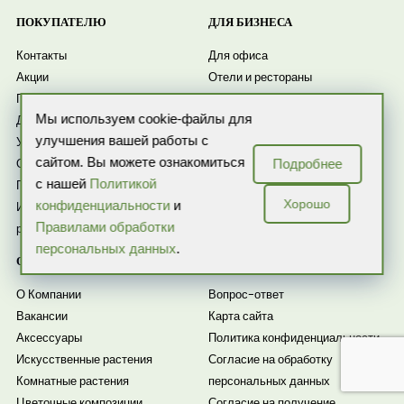
ПОКУПАТЕЛЮ
ДЛЯ БИЗНЕСА
Контакты
Для офиса
Акции
Отели и рестораны
Гарантия и обмен
Дизайнерам
Мы используем cookie-файлы для
Доставка и оплата
Озеленение офиса
улучшения вашей работы с
Услуги озеленения
Уход за растениями
сайтом. Вы можете ознакомиться
Отзывы
Подробнее
с нашей
Политикой
Публичная оферта
Хорошо
конфиденциальности
и
Инструкции по уходу за
Правилами обработки
растениями
персональных данных
.
О БРЕНДЕ
ЕЩЕ
О Компании
Вопрос-ответ
Вакансии
Карта сайта
Аксессуары
Политика конфиденциальности
Искусственные растения
Согласие на обработку
Комнатные растения
персональных данных
Цветочные композиции
Согласие на получение