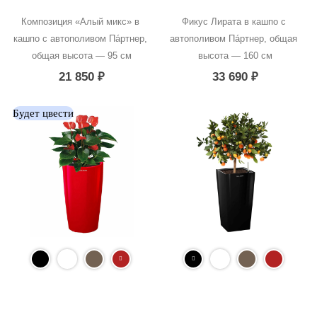
Композиция «Алый микс» в 
Фикус Лирата в кашпо с 
кашпо с автополивом Пáртнер, 
автополивом Пáртнер, общая 
общая высота — 95 см
высота — 160 см
21 850
₽
33 690
₽
Будет цвести