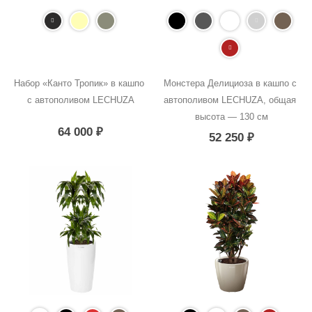
Набор «Канто Тропик» в кашпо 
Монстера Делициоза в кашпо с 
с автополивом LECHUZA
автополивом LECHUZA, общая 
высота — 130 см
64 000
₽
52 250
₽