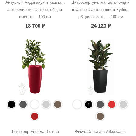
Антуриум Андрианум в кашпо с 
Цитрофортунелла Каламондин 
автополивом Пáртнер, общая 
в кашпо с автополивом Кубис, 
высота — 100 см
общая высота — 100 см
18 700
₽
24 120
₽
Цитрофортунелла Вулкан 
Фикус Эластика Абиджан в 