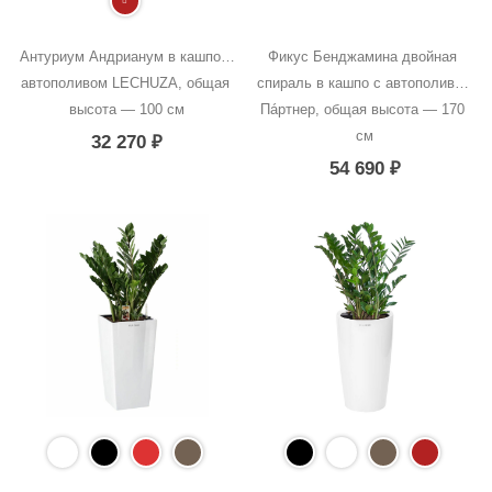
Антуриум Андрианум в кашпо с 
Фикус Бенджамина двойная 
автополивом LECHUZA, общая 
спираль в кашпо с автополивом 
высота — 100 см
Пáртнер, общая высота — 170 
см
32 270
₽
54 690
₽