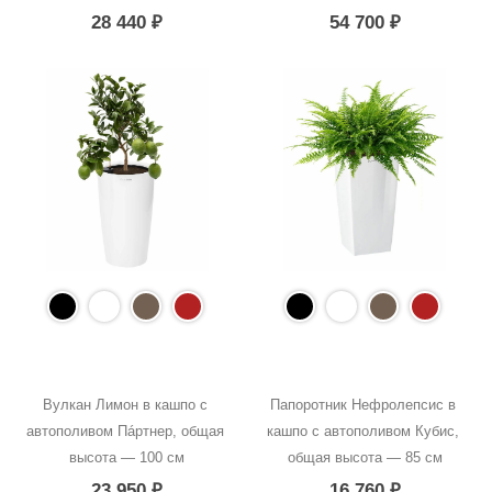
28 440
₽
54 700
₽
Вулкан Лимон в кашпо с 
Папоротник Нефролепсис в 
автополивом Пáртнер, общая 
кашпо с автополивом Кубис, 
высота — 100 см
общая высота — 85 см
23 950
₽
16 760
₽