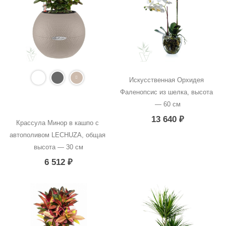
Искусственная Орхидея 
Фаленопсис из шелка, высота 
— 60 см
13 640
₽
Крассула Минор в кашпо с 
автополивом LECHUZA, общая 
высота — 30 см
6 512
₽