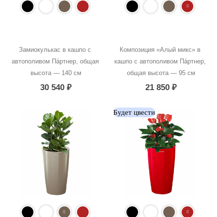
Замиокулькас в кашпо с 
Композиция «Алый микс» в 
автополивом Пáртнер, общая 
кашпо с автополивом Пáртнер, 
высота — 140 см
общая высота — 95 см
30 540
₽
21 850
₽
Будет цвести