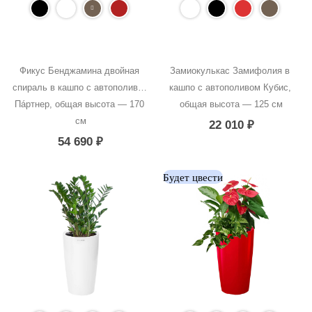
Фикус Бенджамина двойная 
Замиокулькас Замифолия в 
спираль в кашпо с автополивом 
кашпо с автополивом Кубис, 
Пáртнер, общая высота — 170 
общая высота — 125 см
см
22 010
₽
54 690
₽
Будет цвести