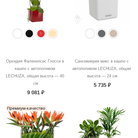
Орхидея Фаленопсис Глосси в 
Сансевиерия микс в кашпо с 
кашпо с автополивом 
автополивом LECHUZA, общая 
LECHUZA, общая высота — 40 
высота — 24 см
см
5 735
₽
9 081
₽
Премиум-качество