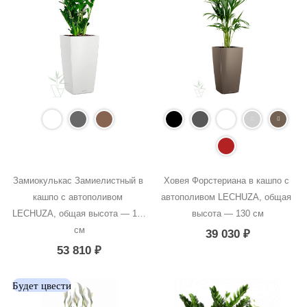
Замиокулькас Замиелистный в 
Ховея Форстериана в кашпо с 
кашпо с автополивом 
автополивом LECHUZA, общая 
LECHUZA, общая высота — 150 
высота — 130 см
см
39 030
₽
53 810
₽
Будет цвести