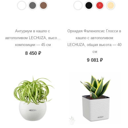
Антуриум в кашпо с 
Орхидея Фаленопсис Глосси в 
автополивом LECHUZA, высота 
кашпо с автополивом 
композиции — 45 см
LECHUZA, общая высота — 40 
см
8 450
₽
9 081
₽