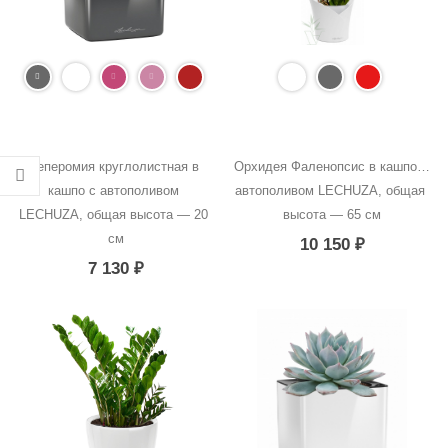
Пеперомия круглолистная в 
Орхидея Фаленопсис в кашпо с 
кашпо с автополивом 
автополивом LECHUZA, общая 
LECHUZA, общая высота — 20 
высота — 65 см
см
10 150
₽
7 130
₽