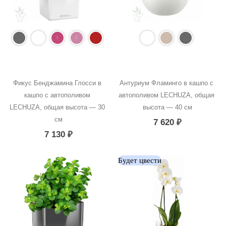
Фикус Бенджамина Глосси в 
Антуриум Фламинго в кашпо с 
кашпо с автополивом 
автополивом LECHUZA, общая 
LECHUZA, общая высота — 30 
высота — 40 см
см
7 620
₽
7 130
₽
Будет цвести