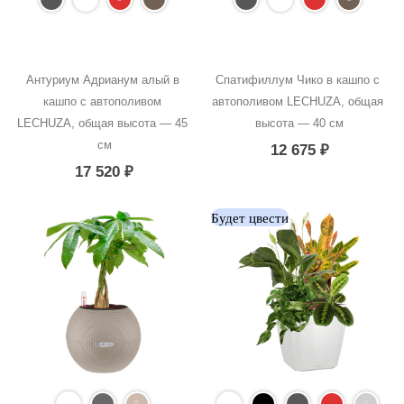
Антуриум Адрианум алый в 
Спатифиллум Чико в кашпо с 
кашпо с автополивом 
автополивом LECHUZA, общая 
LECHUZA, общая высота — 45 
высота — 40 см
см
12 675
₽
17 520
₽
Будет цвести