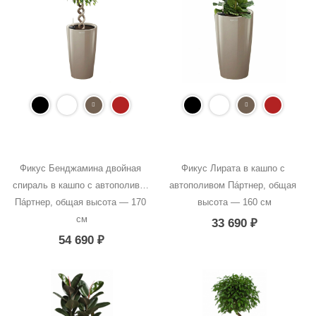
Фикус Бенджамина двойная 
Фикус Лирата в кашпо с 
спираль в кашпо с автополивом 
автополивом Пáртнер, общая 
Пáртнер, общая высота — 170 
высота — 160 см
см
33 690
₽
54 690
₽