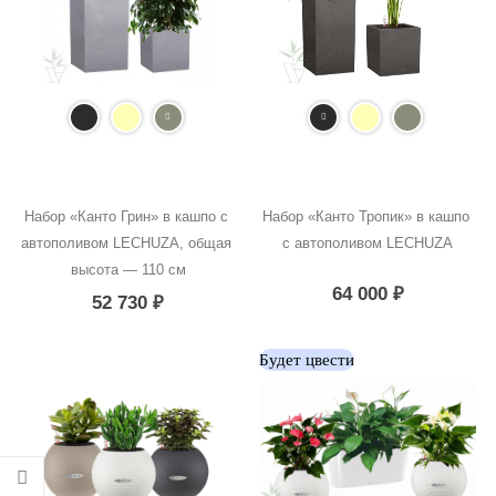
Набор «Канто Грин» в кашпо с 
Набор «Канто Тропик» в кашпо 
автополивом LECHUZA, общая 
с автополивом LECHUZA
высота — 110 см
64 000
₽
52 730
₽
Будет цвести