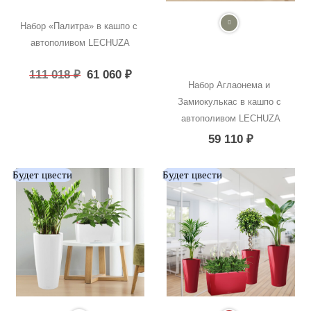
Набор «Палитра» в кашпо с 
автополивом LECHUZA
Первоначальная
Текущая
111 018
₽
61 060
₽
цена
цена:
Набор Аглаонема и 
составляла
61
Замиокулькас в кашпо с 
111
060 ₽.
018 ₽.
автополивом LECHUZA
59 110
₽
Будет цвести
Будет цвести