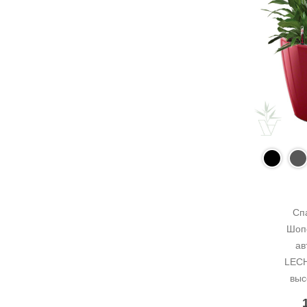
Сп
Шопе
ав
LECH
выс