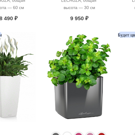
UZA, общая 
LECHUZA, общая 
L
ота — 60 см
высота — 30 см
8 490
₽
9 950
₽
и
Будет ц