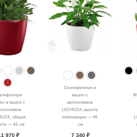
Спатифиллум в 
атифиллум 
кашпо с 
М
н в кашпо с 
автополивом 
тополивом 
LECHUZA, высота 
UZA, общая 
композиции — 45 
L
ота — 45 см
см
11 970
₽
7 340
₽