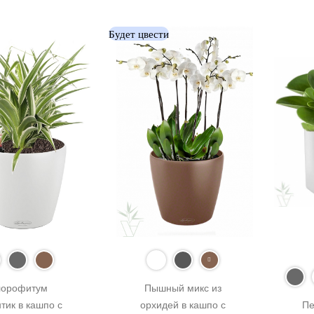
Будет цвести
орофитум 
Пышный микс из 
тик в кашпо с 
орхидей в кашпо с 
Пе