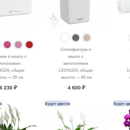
Спатифиллум в 
ния в кашпо с 
кашпо с 
тополивом 
автополивом 
UZA, общая 
LECHUZA, общая 
L
ота — 20 см
высота — 40 см
6 230
₽
4 600
₽
и
Будет цвести
Будет ц