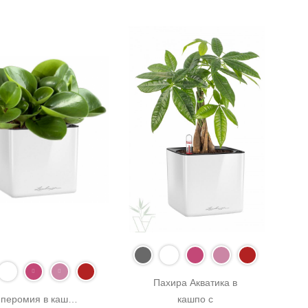
Пахира Акватика в 
перомия в кашпо 
кашпо с 