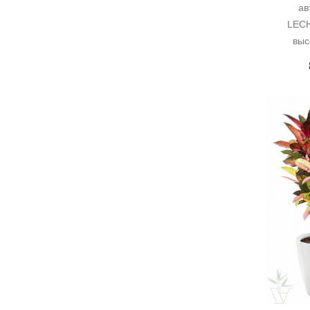
ав
LECH
выс