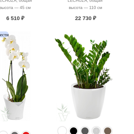
ECHUZA, общая 
LECHUZA, общая 
высота — 45 см
высота — 110 см
6 510
₽
22 730
₽
вести