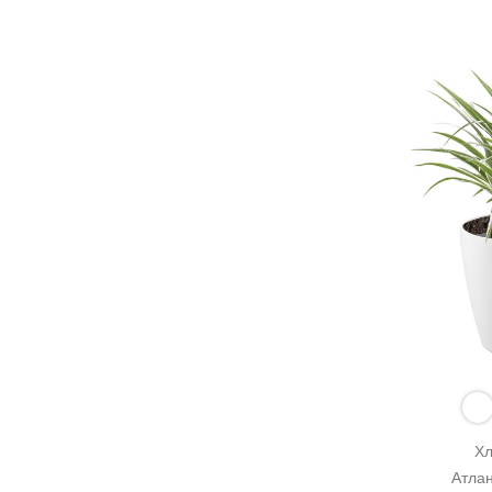
Хл
Атлан