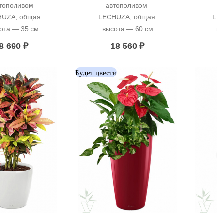
тополивом 
автополивом 
UZA, общая 
LECHUZA, общая 
L
ота — 35 см
высота — 60 см
8 690
₽
18 560
₽
Будет цвести