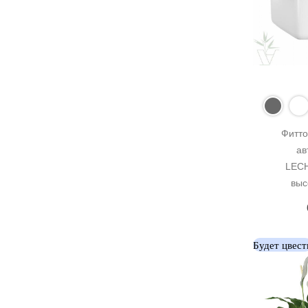
Фитто
ав
LECH
выс
Будет цвест