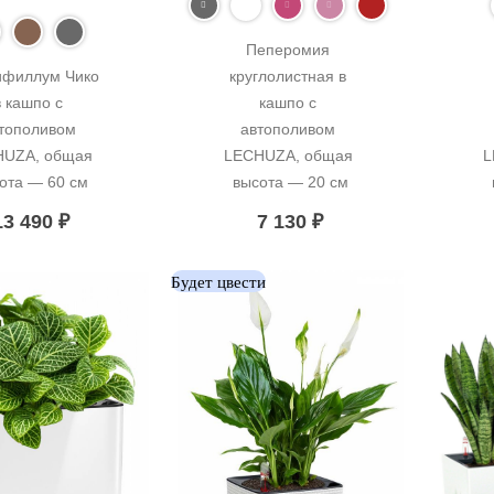
Пеперомия 
филлум Чико 
круглолистная в 
в кашпо с 
кашпо с 
тополивом 
автополивом 
UZA, общая 
LECHUZA, общая 
L
ота — 60 см
высота — 20 см
13 490
₽
7 130
₽
Будет цвести