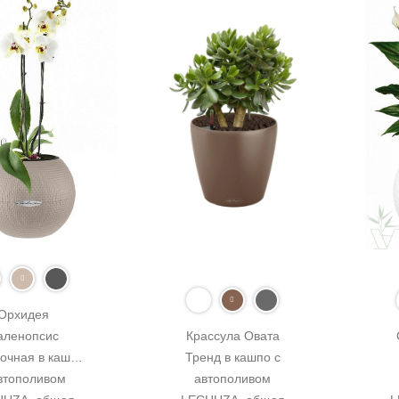
Орхидея 
ленопсис 
Крассула Овата 
очная в кашпо 
Тренд в кашпо с 
втополивом 
автополивом 