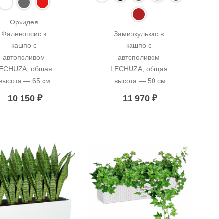
Орхидея 
Фаленопсис в 
Замиокулькас в 
кашпо с 
кашпо с 
автополивом 
автополивом 
ECHUZA, общая 
LECHUZA, общая 
высота — 65 см
высота — 50 см
10 150
₽
11 970
₽