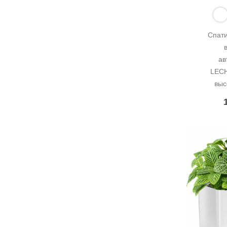
Спати
ав
LECH
выс