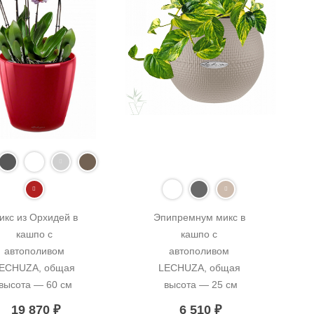
икс из Орхидей в 
Эпипремнум микс в 
кашпо с 
кашпо с 
автополивом 
автополивом 
ECHUZA, общая 
LECHUZA, общая 
высота — 60 см
высота — 25 см
19 870
₽
6 510
₽