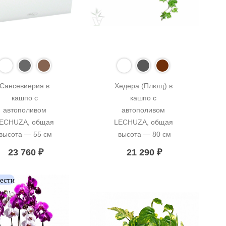
Сансевиерия в 
Хедера (Плющ) в 
кашпо с 
кашпо с 
автополивом 
автополивом 
ECHUZA, общая 
LECHUZA, общая 
высота — 55 см
высота — 80 см
23 760
₽
21 290
₽
вести