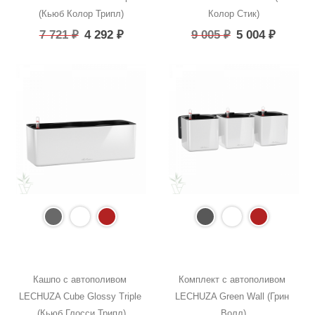
(Кьюб Колор Трипл)
Колор Стик)
7 721
₽
4 292
₽
9 005
₽
5 004
₽
Кашпо с автополивом 
Комплект с автополивом 
LECHUZA Cube Glossy Triple 
LECHUZA Green Wall (Грин 
(Кьюб Глосси Трипл)
Волл)