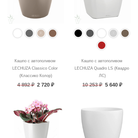
Кашпо с автополивом 
Кашпо с автополивом 
LECHUZA Classico Color 
LECHUZA Quadro LS (Квадро 
(Классико Колор)
ЛС)
4 892
₽
2 720
₽
10 253
₽
5 640
₽