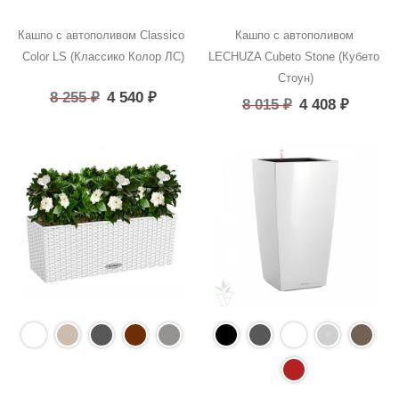
Кашпо с автополивом Classico 
Кашпо с автополивом 
Color LS (Классико Колор ЛС)
LECHUZA Cubeto Stone (Кубето 
Стоун)
8 255
₽
4 540
₽
8 015
₽
4 408
₽