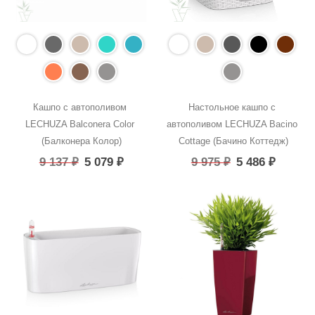
Кашпо с автополивом 
Настольное кашпо с 
LECHUZA Balconera Color 
автополивом LECHUZA Bacino 
(Балконера Колор)
Cottage (Бачино Коттедж)
9 137
₽
5 079
₽
9 975
₽
5 486
₽