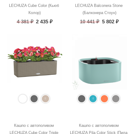
LECHUZA Cube Color (Кьюб 
LECHUZA Balconera Stone 
Колор)
(Балконера Стоун)
4 381
₽
2 435
₽
10 441
₽
5 802
₽
Кашпо с автополивом 
Кашпо с автополивом 
LECHUZA Cube Color Triple 
LECHUZA Pila Color Stick (Пила 