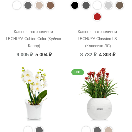
Кашпо с автополивом 
Кашпо с автополивом 
LECHUZA Cubico Color (Кубико 
LECHUZA Classico LS 
Колор)
(Классико ЛС)
9 005
₽
5 004
₽
8 732
₽
4 803
₽
HOT