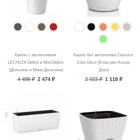
Кашпо с автополивом 
Кашпо без автополива Classico 
LECHUZA Deltini и Mini-Deltini 
Color Deco (Классико Колор 
(Дельтини и Мини-Дельтини)
Деко)
4 498
₽
2 474
₽
2 033
₽
1 118
₽