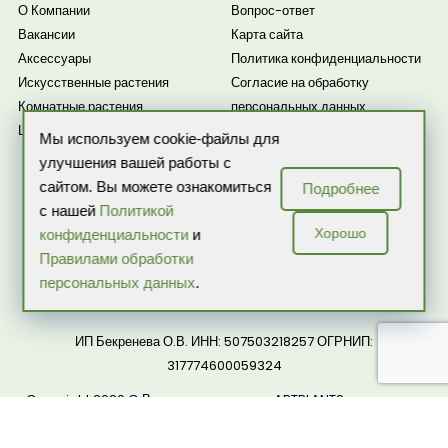
О Компании
Вопрос-ответ
Вакансии
Карта сайта
Аксессуары
Политика конфиденциальности
Искусственные растения
Согласие на обработку
Комнатные растения
персональных данных
Цветочные композиции
Согласие на получение
Мы используем cookie-файлы для
рассылки
улучшения вашей работы с
Новости
сайтом. Вы можете ознакомиться
Подробнее
с нашей
Политикой
Хорошо
конфиденциальности
и
Правилами обработки
персональных данных
.
ИП Бекренева О.В. ИНН: 507503218257 ОГРНИП:
317774600059324
Copyright 2026 © Все права защищены ARTPLANTS — интернет-
магазин комнатных растений и цветов в горшках