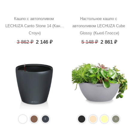
Кашпо с автополивом 
Настольное кашпо с 
LECHUZA Canto Stone 14 (Канто 
автополивом LECHUZA Cube 
Стоун)
Glossy (Кьюб Глосси)
3 862
₽
2 146
₽
5 148
₽
2 861
₽