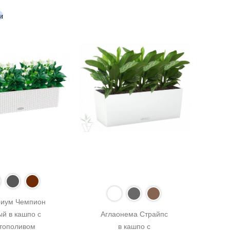
и
иум Чемпион 
й в кашпо с 
Аглаонема Страйпс 
тополивом 
в кашпо с 