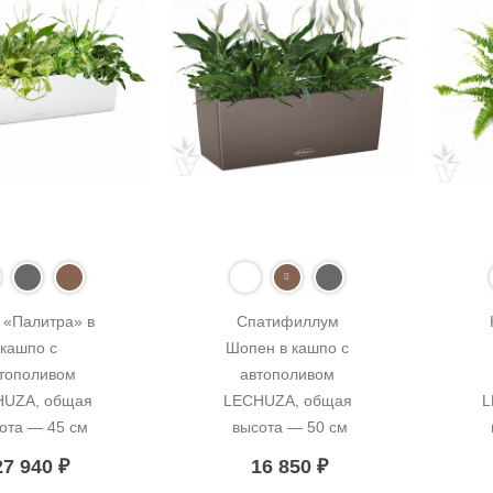
 «Палитра» в 
Спатифиллум 
кашпо с 
Шопен в кашпо с 
тополивом 
автополивом 
UZA, общая 
LECHUZA, общая 
L
ота — 45 см
высота — 50 см
27 940
₽
16 850
₽