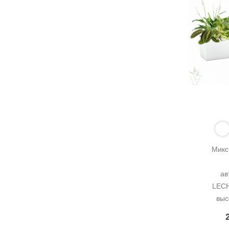
Микс
ав
LECH
выс