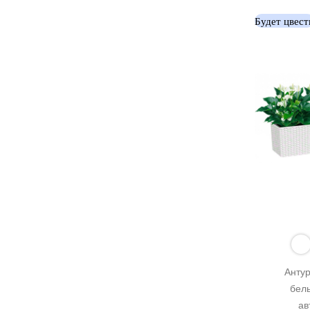
Будет цвест
Антур
белы
ав