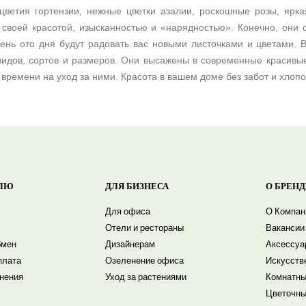
ветия гортензии, нежные цветки азалии, роскошные розы, ярка
 своей красотой, изысканностью и «нарядностью». Конечно, они 
день ото дня будут радовать вас новыми листочками и цветами
видов, сортов и размеров. Они высажены в современные красивые 
 времени на уход за ними. Красота в вашем доме без забот и хлопо
ЛЮ
ДЛЯ БИЗНЕСА
О БРЕНД
Для офиса
О Компан
Отели и рестораны
Вакансии
бмен
Дизайнерам
Аксессуа
плата
Озеленение офиса
Искусств
енения
Уход за растениями
Комнатны
Цветочны