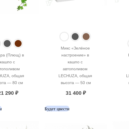
Микс «Зелёное 
ра (Плющ) в 
настроение» в 
кашпо с 
кашпо с 
тополивом 
автополивом 
UZA, общая 
LECHUZA, общая 
L
ота — 80 см
высота — 50 см
21 290
₽
31 400
₽
и
Будет цвести