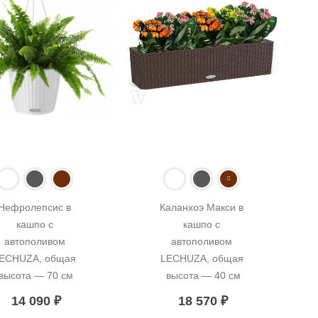
Нефролепсис в 
Каланхоэ Макси в 
кашпо с 
кашпо с 
автополивом 
автополивом 
ECHUZA, общая 
LECHUZA, общая 
высота — 70 см
высота — 40 см
14 090
₽
18 570
₽