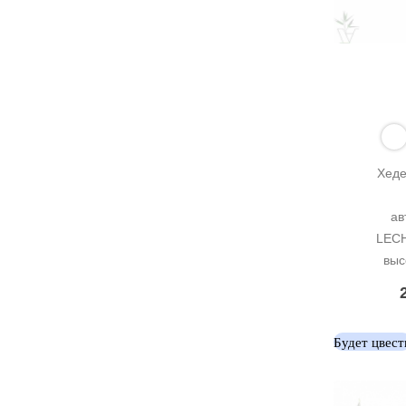
Хеде
ав
LECH
выс
Будет цвест