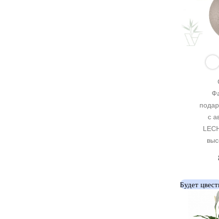
Фа
подар
с а
LECH
выс
Будет цвест