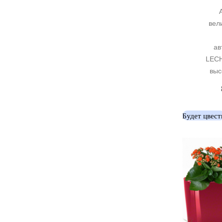
вел
ав
LECH
выс
Будет цвест