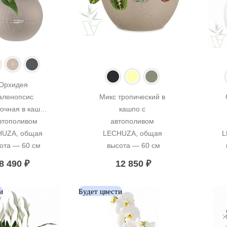
Орхидея 
ленопсис 
Микс тропический в 
очная в кашпо 
кашпо с 
втополивом 
автополивом 
UZA, общая 
LECHUZA, общая 
L
ота — 60 см
высота — 60 см
8 490
₽
12 850
₽
и
Будет цвести