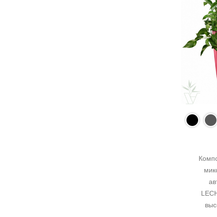
Компо
микс
ав
LECH
выс