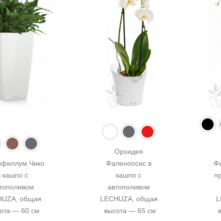
Орхидея 
филлум Чико 
Фаленопсис в 
Ф
в кашпо с 
кашпо с 
пр
тополивом 
автополивом 
UZA, общая 
LECHUZA, общая 
L
ота — 60 см
высота — 65 см