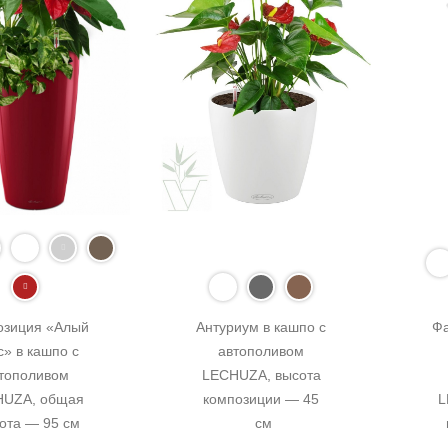
зиция «Алый 
Антуриум в кашпо с 
Фа
» в кашпо с 
автополивом 
тополивом 
LECHUZA, высота 
UZA, общая 
композиции — 45 
L
ота — 95 см
см