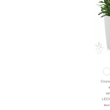
Спати
ав
LECH
выс