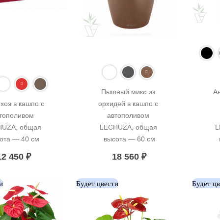
Пышный микс из 
А
хоэ в кашпо с 
орхидей в кашпо с 
тополивом 
автополивом 
UZA, общая 
LECHUZA, общая 
L
ота — 40 см
высота — 60 см
12 450
₽
18 560
₽
и
Будет цвести
Будет ц