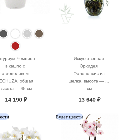
нтуриум Чемпион 
Искусственная 
в кашпо с 
Орхидея 
автополивом 
Фаленопсис из 
ECHUZA, общая 
шелка, высота — 60 
высота — 45 см
см
14 190
₽
13 640
₽
вести
Будет цвести