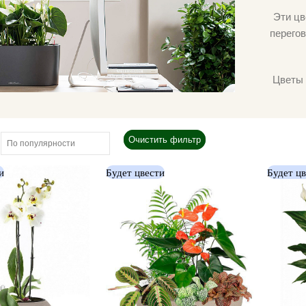
Эти цв
перегов
Цветы 
Очистить фильтр
и
Будет цвести
Будет ц