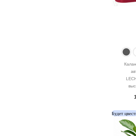
Калан
ав
LECH
выс
Будет цвест