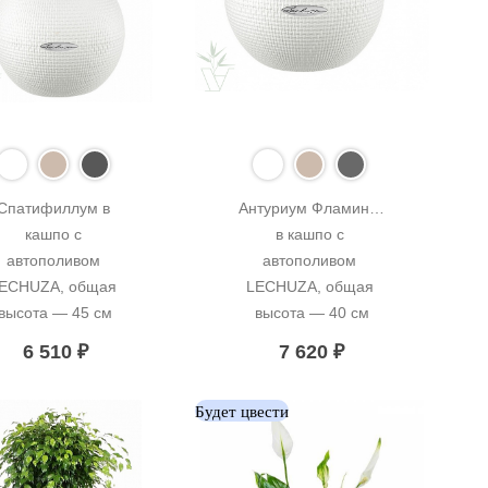
Спатифиллум в 
Антуриум Фламинго 
кашпо с 
в кашпо с 
автополивом 
автополивом 
ECHUZA, общая 
LECHUZA, общая 
высота — 45 см
высота — 40 см
6 510
₽
7 620
₽
Будет цвести