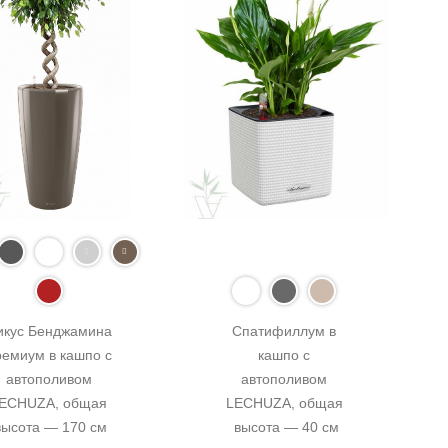
икус Бенджамина 
Спатифиллум в 
емиум в кашпо с 
кашпо с 
автополивом 
автополивом 
ECHUZA, общая 
LECHUZA, общая 
высота — 170 см
высота — 40 см