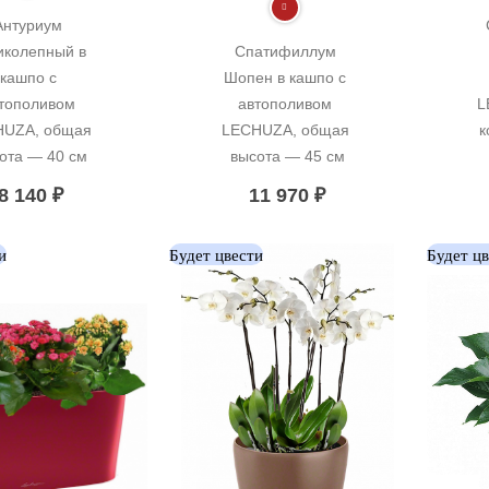
Антуриум 
иколепный в 
Спатифиллум 
кашпо с 
Шопен в кашпо с 
тополивом 
автополивом 
L
UZA, общая 
LECHUZA, общая 
к
ота — 40 см
высота — 45 см
8 140
₽
11 970
₽
и
Будет цвести
Будет ц