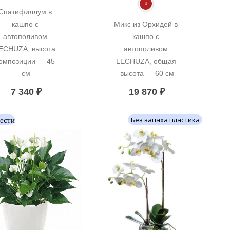
Спатифиллум в 
кашпо с 
Микс из Орхидей в 
автополивом 
кашпо с 
ECHUZA, высота 
автополивом 
омпозиции — 45 
LECHUZA, общая 
см
высота — 60 см
7 340
₽
19 870
₽
вести
Без запаха пластика