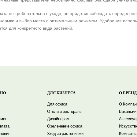
комнатные представители необычайно красивы благодаря уникальн
ата не требовательна в уходе, но придется соблюдать определен
дкормки и выбор места с оптимальным режимом. Удобрения исполь
тся для конкретного вида растений.
ЛЮ
ДЛЯ БИЗНЕСА
О БРЕНД
Для офиса
О Компан
Отели и рестораны
Вакансии
бмен
Дизайнерам
Аксессуа
плата
Озеленение офиса
Искусств
енения
Уход за растениями
Комнатны