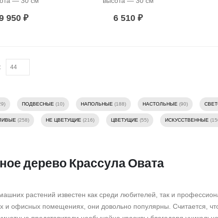
ота — 30 см
высота — 30 см
9 950
₽
6 510
₽
:
29)
ПОДВЕСНЫЕ
(10)
НАПОЛЬНЫЕ
(188)
НАСТОЛЬНЫЕ
(90)
СВЕ
ЛИВЫЕ
(258)
НЕ ЦВЕТУЩИЕ
(216)
ЦВЕТУЩИЕ
(55)
ИСКУССТВЕННЫЕ
(15
ное дерево Крассула Овата
машних растений известен как среди любителей, так и профессион
 и офисных помещениях, они довольно популярны. Считается, что 