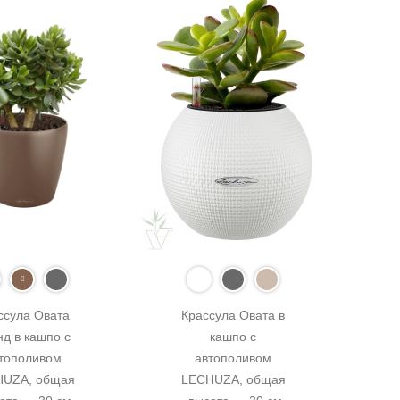
ссула Овата 
Крассула Овата в 
д в кашпо с 
кашпо с 
тополивом 
автополивом 
UZA, общая 
LECHUZA, общая 