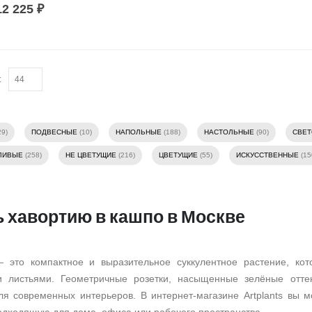
12 225
₽
:
29)
ПОДВЕСНЫЕ
(10)
НАПОЛЬНЫЕ
(188)
НАСТОЛЬНЫЕ
(90)
СВЕ
ЛИВЫЕ
(258)
НЕ ЦВЕТУЩИЕ
(216)
ЦВЕТУЩИЕ
(55)
ИСКУССТВЕННЫЕ
(15
ь хавортию в кашпо в Москве
 это компактное и выразительное суккулентное растение, к
 листьями. Геометричные розетки, насыщенные зелёные отте
ля современных интерьеров. В интернет-магазине Artplants вы 