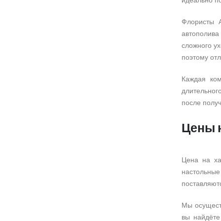
идеально п
Флористы A
автополива
сложного ух
поэтому отл
Каждая ком
длительног
после получ
Цены н
Цена на ха
настольные
поставляютс
Мы осущест
вы найдёте