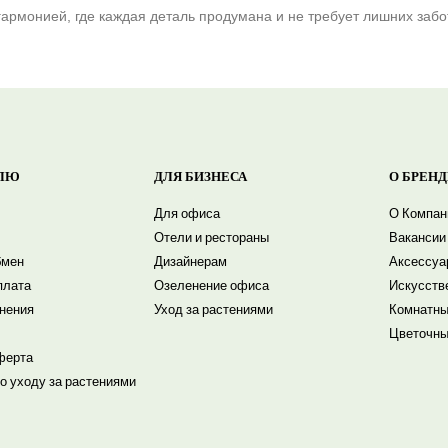
армонией, где каждая деталь продумана и не требует лишних забот
ЛЮ
ДЛЯ БИЗНЕСА
О БРЕНД
Для офиса
О Компан
Отели и рестораны
Вакансии
бмен
Дизайнерам
Аксессуа
плата
Озеленение офиса
Искусств
енения
Уход за растениями
Комнатны
Цветочны
ферта
о уходу за растениями