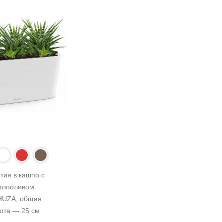
тия в кашпо с 
тополивом 
UZA, общая 
ота — 25 см