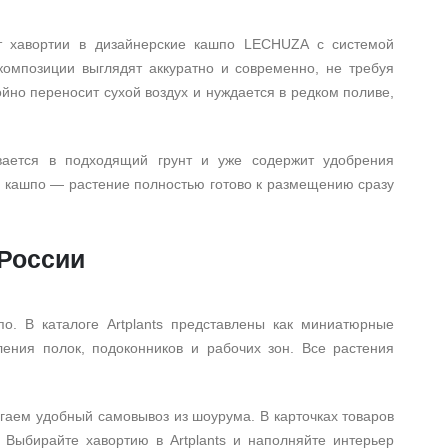
ют хавортии в дизайнерские кашпо LECHUZA с системой
 композиции выглядят аккуратно и современно, не требуя
ойно переносит сухой воздух и нуждается в редком поливе,
ивается в подходящий грунт и уже содержит удобрения
м кашпо — растение полностью готово к размещению сразу
 России
о. В каталоге Artplants представлены как миниатюрные
ения полок, подоконников и рабочих зон. Все растения
гаем удобный самовывоз из шоурума. В карточках товаров
Выбирайте хавортию в Artplants и наполняйте интерьер