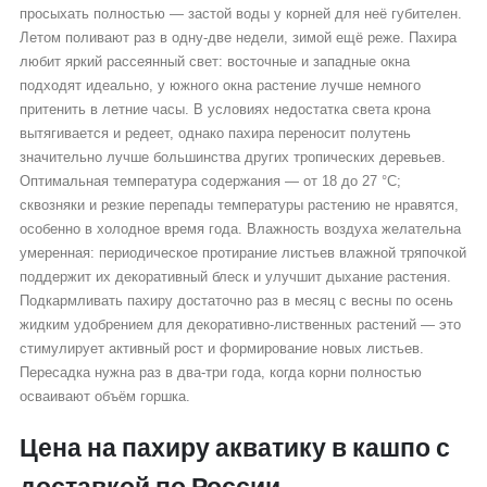
просыхать полностью — застой воды у корней для неё губителен.
Летом поливают раз в одну-две недели, зимой ещё реже. Пахира
любит яркий рассеянный свет: восточные и западные окна
подходят идеально, у южного окна растение лучше немного
притенить в летние часы. В условиях недостатка света крона
вытягивается и редеет, однако пахира переносит полутень
значительно лучше большинства других тропических деревьев.
Оптимальная температура содержания — от 18 до 27 °C;
сквозняки и резкие перепады температуры растению не нравятся,
особенно в холодное время года. Влажность воздуха желательна
умеренная: периодическое протирание листьев влажной тряпочкой
поддержит их декоративный блеск и улучшит дыхание растения.
Подкармливать пахиру достаточно раз в месяц с весны по осень
жидким удобрением для декоративно-лиственных растений — это
стимулирует активный рост и формирование новых листьев.
Пересадка нужна раз в два-три года, когда корни полностью
осваивают объём горшка.
Цена на пахиру акватику в кашпо с