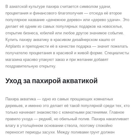
В азиатской культуре пахира считается символом удачи,
процветания и финансового благополучия — отсюда её второе
популярное название «денежное дерево» или «дерево удачи». Это
делает её одним из самых популярных подарков на новоселье,
открытие бизнеса, юбилей или любое другое значимое событие.
Купить пахиру акватику в красивом дизайнерском кашпо от
Artplants и преподнести её в качестве подарка — значит пожелать
получателю процветания в красивой и живой форме. Специалисты
магазина красиво упакуют заказ и при желании добавят
поздравительную открытку.
Уход за пахирой акватикой
Пахира акватика — одно из самых прощающих комнатных
деревьев, и именно это делает её такой популярной среди тех, кто
только начинает знакомство с комнатными растениями. Главное
правило ухода — редкий, но обильный полив. Пахира накапливает
влагу в утолщённом основании ствола, поэтому спокойно
переносит периоды засухи. Между поливами грунт должен