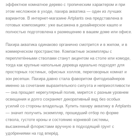
эффектное комнатное дерево с тропическим характером и при
этом несложное в уходе, пахира акватика — один из лучших
вариантов. В интернет-магазине Artplants она представлена в
готовых композициях: уже высажена в дизайнерское кашпо и
полностью подготовлена к размещению в вашем доме или офисе.
Пахира акватика одинаково органично смотрится и в жилом, и в
коммерческом пространстве. Компактные экземпляры с
переплетёнными стволами станут акцентом на столе или комоде,
тогда как крупные напольные деревца идеально подходят для
просторных гостиных, офисных холлов, переговорных комнат и
зон ресепшн. Пахира давно стала фаворитом фитодизайнеров
именно за сочетание выразительного силуэта и неприхотливости
— она прощает нерегулярный полив, мирится с разным уровнем
освещения и долго сохраняет декоративный вид без особых
усилий со стороны владельца. Купить пахиру акватику в Artplants
— значит получить экземпляр, прошедший отбор по форме
ствола, густоте кроны и состоянию корневой системы,
высаженный флористами вручную в подходящий грунт с
удобрениями на год вперёд.