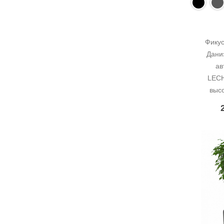
Фикус
Даниэ
ав
LECH
выс