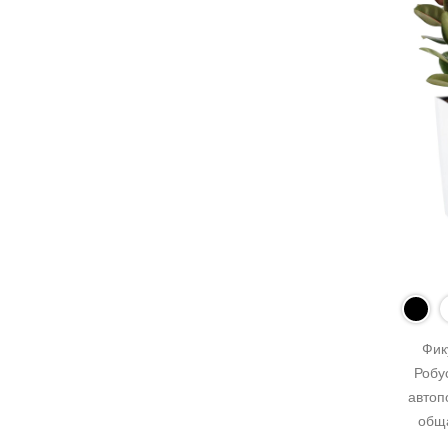
Фик
Робус
автоп
обща