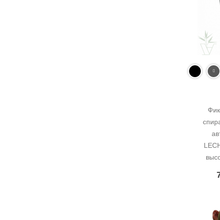
Фик
спира
ав
LECH
выс