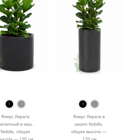
Фикус Лирата 
Фикус Лирата в 
мпактный в кашпо 
кашпо Nobilis, 
Nobilis, общая 
общая высота — 
высота — 135 см
170 см