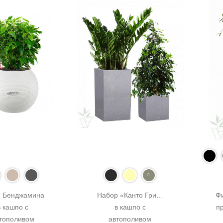
 Бенджамина 
Набор «Канто Грин» 
Ф
в кашпо с 
в кашпо с 
пр
тополивом 
автополивом 