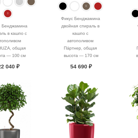
Фикус Бенджамина 
 Бенджамина 
двойная спираль в 
ль в кашпо с 
кашпо с 
тополивом 
автополивом 
UZA, общая 
Пáртнер, общая 
ота — 100 см
высота — 170 см
22 040
₽
54 690
₽