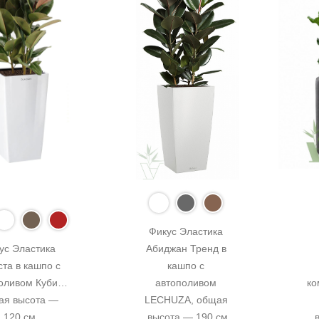
Фикус Эластика 
ус Эластика 
Абиджан Тренд в 
та в кашпо с 
кашпо с 
оливом Кубис, 
автополивом 
ко
я высота — 
LECHUZA, общая 
120 см
высота — 190 см