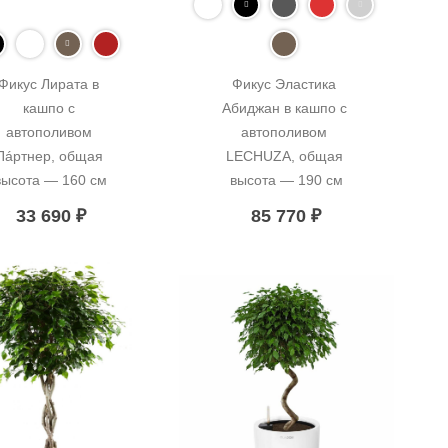
Фикус Лирата в 
Фикус Эластика 
кашпо с 
Абиджан в кашпо с 
автополивом 
автополивом 
Пáртнер, общая 
LECHUZA, общая 
высота — 160 см
высота — 190 см
33 690
₽
85 770
₽