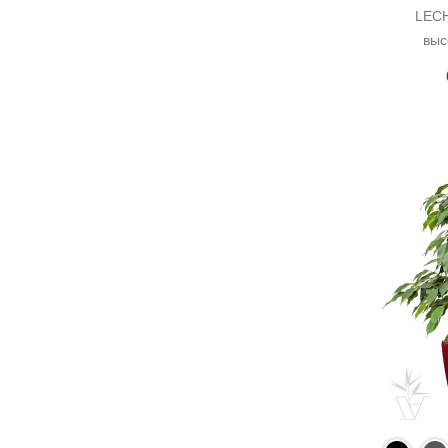
LECH
выс