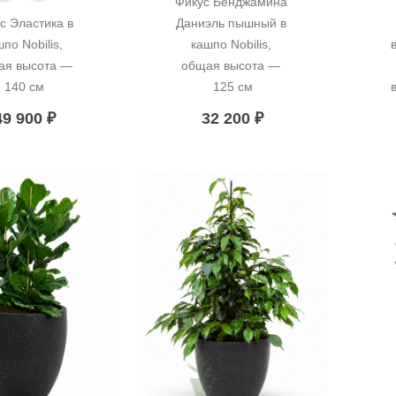
Фикус Бенджамина 
с Эластика в 
Даниэль пышный в 
по Nobilis, 
кашпо Nobilis, 
я высота — 
общая высота — 
140 см
125 см
49 900
₽
32 200
₽