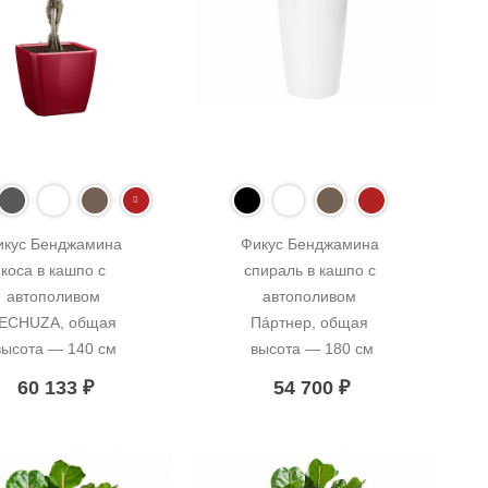
икус Бенджамина 
Фикус Бенджамина 
коса в кашпо с 
спираль в кашпо с 
автополивом 
автополивом 
ECHUZA, общая 
Пáртнер, общая 
высота — 140 см
высота — 180 см
60 133
₽
54 700
₽