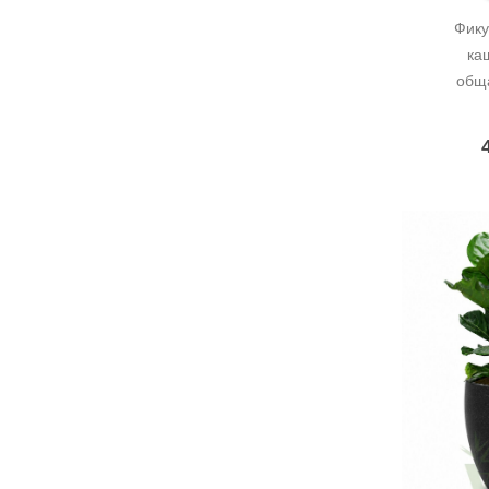
Фику
каш
обща