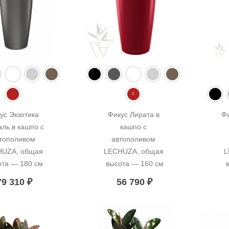
ус Экзотика 
Фикус Лирата в 
Ф
ль в кашпо с 
кашпо с 
тополивом 
автополивом 
UZA, общая 
LECHUZA, общая 
L
ота — 180 см
высота — 160 см
79 310
₽
56 790
₽