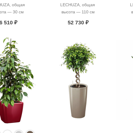
UZA, общая 
LECHUZA, общая 
L
ота — 30 см
высота — 110 см
6 510
₽
52 730
₽