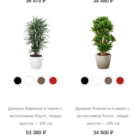
36 470
₽
34 480
₽
Драцена Варнески в кашпо с 
Драцена Компакта в кашпо с 
автополивом Коупл, общая 
автополивом Коупл, общая 
высота — 160 см
высота — 105 см
53 380
₽
34 500
₽