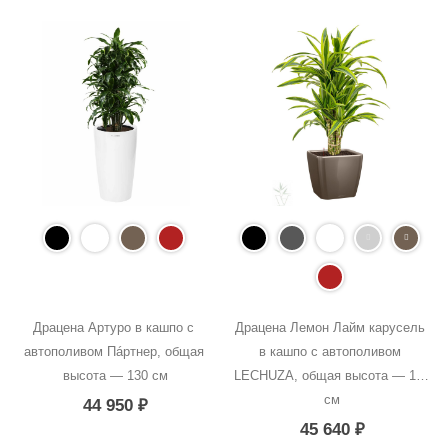
Драцена Артуро в кашпо с 
Драцена Лемон Лайм карусель 
автополивом Пáртнер, общая 
в кашпо с автополивом 
высота — 130 см
LECHUZA, общая высота — 120 
см
44 950
₽
45 640
₽