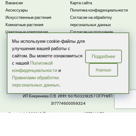
Вакансии
Карта сайта
Аксессуары
Политика конфиденциальности
Искусственные растения
Согласие на обработку
Комнатные растения
персональных данных
Цветочные композиции
Согласие на получение
рассылки
Мы используем cookie-файлы для
Новости
улучшения вашей работы с
сайтом. Вы можете ознакомиться
Подробнее
с нашей
Политикой
Хорошо
конфиденциальности
и
Правилами обработки
персональных данных
.
ИП Бекренева О.В. ИНН: 507503218257 ОГРНИП:
317774600059324
Copyright 2026 © Все права защищены ARTPLANTS — интернет-
магазин комнатных растений и цветов в горшках