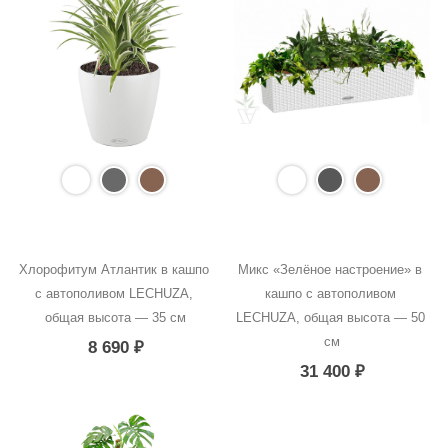
Хлорофитум Атлантик в кашпо 
Микс «Зелёное настроение» в 
с автополивом LECHUZA, 
кашпо с автополивом 
общая высота — 35 см
LECHUZA, общая высота — 50 
см
8 690
₽
31 400
₽