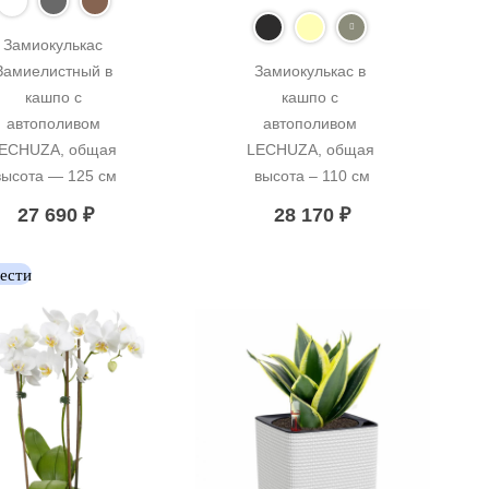
Замиокулькас 
Замиелистный в 
Замиокулькас в 
кашпо с 
кашпо с 
автополивом 
автополивом 
ECHUZA, общая 
LECHUZA, общая 
высота — 125 см
высота – 110 см
27 690
₽
28 170
₽
вести