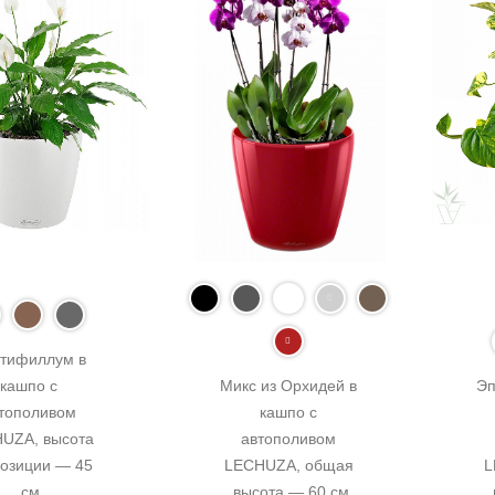
тифиллум в 
кашпо с 
Микс из Орхидей в 
Эп
тополивом 
кашпо с 
UZA, высота 
автополивом 
озиции — 45 
LECHUZA, общая 
L
см
высота — 60 см