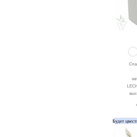
Спа
ав
LECH
выс
Будет цвест