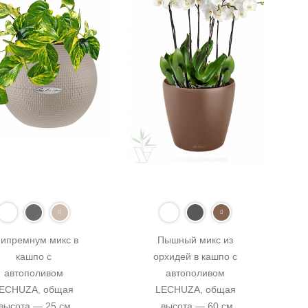
ипремнум микс в 
Пышный микс из 
кашпо с 
орхидей в кашпо с 
автополивом 
автополивом 
ECHUZA, общая 
LECHUZA, общая 
высота — 25 см
высота — 60 см