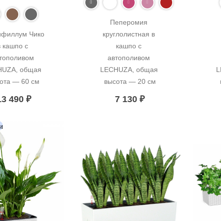
Пеперомия 
филлум Чико 
круглолистная в 
в кашпо с 
кашпо с 
тополивом 
автополивом 
UZA, общая 
LECHUZA, общая 
L
ота — 60 см
высота — 20 см
13 490
₽
7 130
₽
и