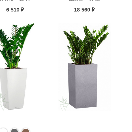
6 510
₽
18 560
₽