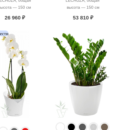
ECHUZA, общая 
LECHUZA, общая 
высота — 150 см
высота — 150 см
26 960
₽
53 810
₽
вести