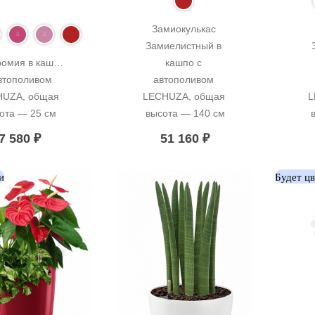
Замиокулькас 
Замиелистный в 
омия в кашпо 
кашпо с 
втополивом 
автополивом 
UZA, общая 
LECHUZA, общая 
L
ота — 25 см
высота — 140 см
7 580
₽
51 160
₽
и
Будет ц