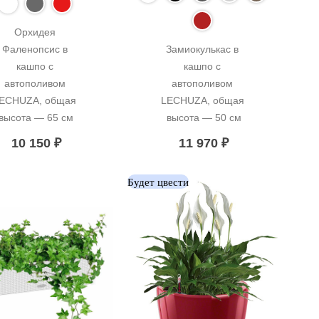
Орхидея 
Фаленопсис в 
Замиокулькас в 
кашпо с 
кашпо с 
автополивом 
автополивом 
ECHUZA, общая 
LECHUZA, общая 
высота — 65 см
высота — 50 см
10 150
₽
11 970
₽
Будет цвести