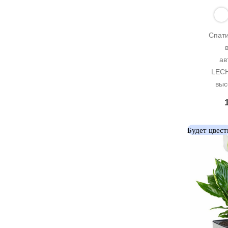
Спати
ав
LECH
выс
Будет цвест