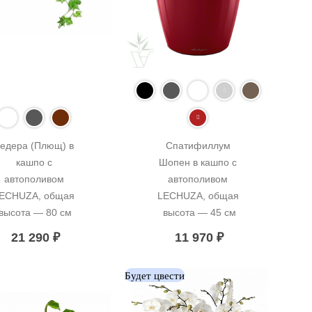
едера (Плющ) в 
Спатифиллум 
кашпо с 
Шопен в кашпо с 
автополивом 
автополивом 
ECHUZA, общая 
LECHUZA, общая 
высота — 80 см
высота — 45 см
21 290
₽
11 970
₽
Будет цвести