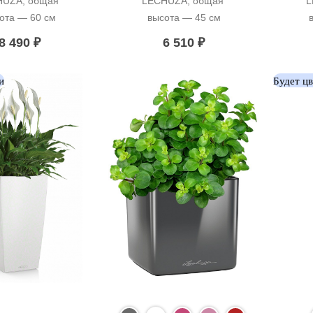
UZA, общая 
LECHUZA, общая 
L
ота — 60 см
высота — 45 см
8 490
₽
6 510
₽
и
Будет ц