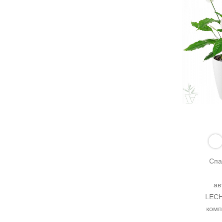
Спа
ав
LECH
комп