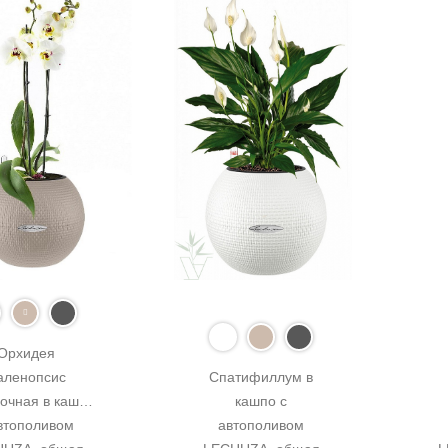
Орхидея 
ленопсис 
Спатифиллум в 
очная в кашпо 
кашпо с 
втополивом 
автополивом 