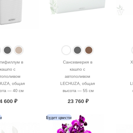
тифиллум в 
Сансевиерия в 
Х
кашпо с 
кашпо с 
тополивом 
автополивом 
UZA, общая 
LECHUZA, общая 
L
ота — 40 см
высота — 55 см
4 600
₽
23 760
₽
и
Будет цвести