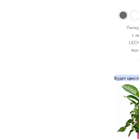
Пепер
с а
LECH
выс
Будет цвест