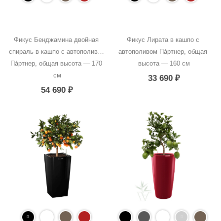
Фикус Бенджамина двойная 
Фикус Лирата в кашпо с 
спираль в кашпо с автополивом 
автополивом Пáртнер, общая 
Пáртнер, общая высота — 170 
высота — 160 см
см
33 690
₽
54 690
₽