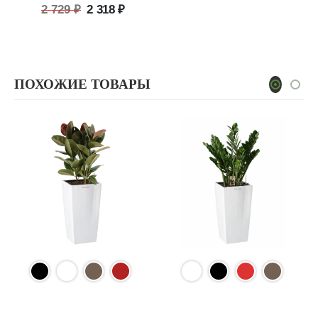
Первоначальная
Текущая
2 729
₽
2 318
₽
цена
цена:
составляла
2
2
318 ₽.
729 ₽.
ПОХОЖИЕ ТОВАРЫ