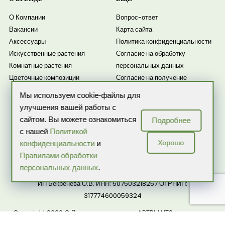
О Компании
Вопрос-ответ
Вакансии
Карта сайта
Аксессуары
Политика конфиденциальности
Искусственные растения
Согласие на обработку
Комнатные растения
персональных данных
Цветочные композиции
Согласие на получение
рассылки
Мы используем cookie-файлы для
Новости
улучшения вашей работы с
сайтом. Вы можете ознакомиться
Подробнее
с нашей
Политикой
Хорошо
конфиденциальности
и
Правилами обработки
персональных данных
.
ИП Бекренева О.В. ИНН: 507503218257 ОГРНИП:
317774600059324
Copyright 2026 © Все права защищены ARTPLANTS — интернет-
магазин комнатных растений и цветов в горшках