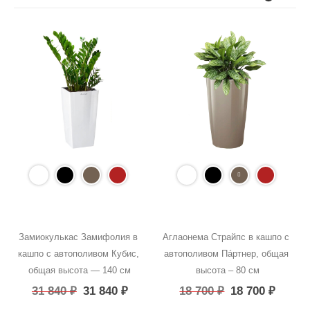
Замиокулькас Замифолия в 
Аглаонема Страйпс в кашпо с 
кашпо с автополивом Кубис, 
автополивом Пáртнер, общая 
общая высота — 140 см
высота – 80 см
31 840
₽
31 840
₽
18 700
₽
18 700
₽