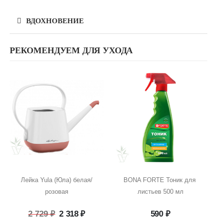
ВДОХНОВЕНИЕ
РЕКОМЕНДУЕМ ДЛЯ УХОДА
Лейка Yula (Юла) белая/
BONA FORTE Тоник для 
розовая
листьев 500 мл
Первоначальная
Текущая
2 729
₽
2 318
₽
590
₽