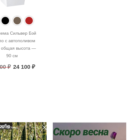
ема Сильвер Бэй 
по с автополивом 
, общая высота — 
90 см
100
₽
24 100
₽