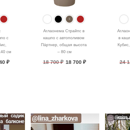
 
Аглаонема Страйпс в 
Аглаон
о с 
кашпо с автополивом 
в каш
ис, 
Пáртнер, общая высота 
Кубис
140 см
– 80 см
840
₽
18 700
₽
18 700
₽
24 