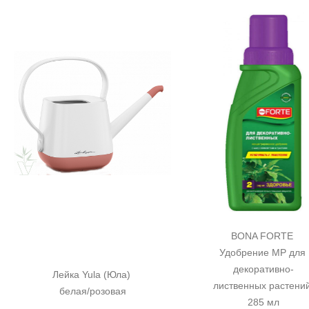
BONA FORTE 
Удобрение MP для 
декоративно-
Лейка Yula (Юла) 
лиственных растений
белая/розовая
285 мл