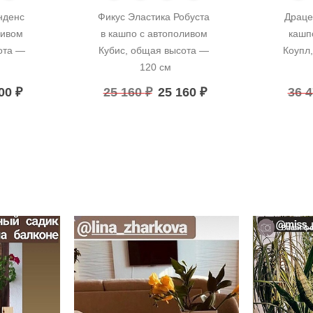
денс 
Фикус Эластика Робуста 
Драце
ивом 
в кашпо с автополивом 
кашп
та — 
Кубис, общая высота — 
Коупл,
120 см
400
₽
25 160
₽
25 160
₽
36 