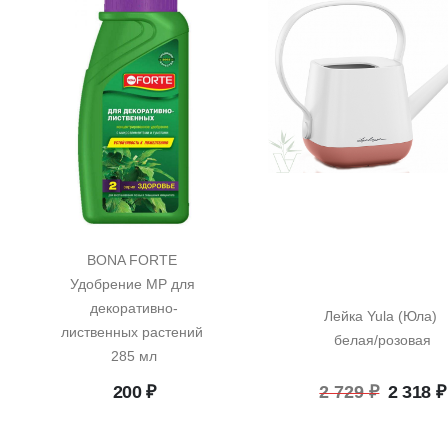
BONA FORTE 
Удобрение MP для 
декоративно-
Лейка Yula (Юла) 
лиственных растений 
белая/розовая
285 мл
Перво
200
₽
2 729
₽
2 318
₽
цена
состав
2