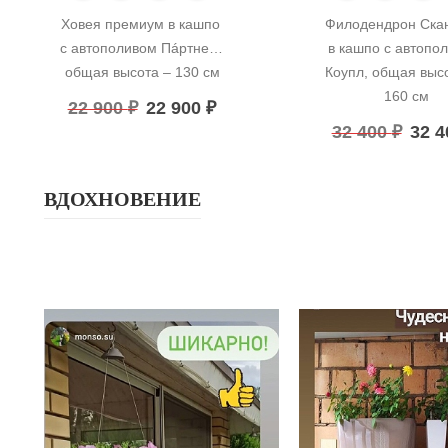
Ховея премиум в кашпо 
Филодендрон Скан
с автополивом Пáртнер, 
в кашпо с автопол
общая высота – 130 см
Коупл, общая высо
160 см
22 900
₽
22 900
₽
32 400
₽
32 
ВДОХНОВЕНИЕ