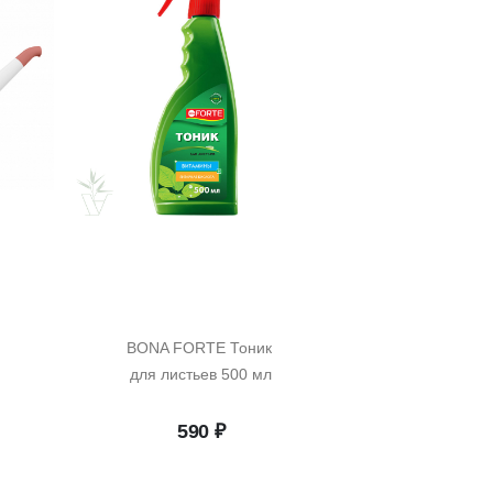
BONA FORTE Тоник 
для листьев 500 мл
начальная
Текущая
590
₽
цена:
ляла
2
318 ₽.