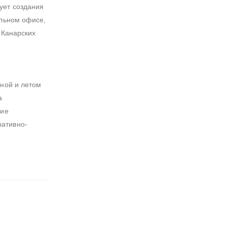
ует создания
ильном офисе,
 Канарских
сной и летом
а
ние
ративно-