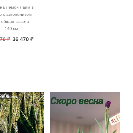
на Лемон Лайм в 
о с автополивом 
 общая высота — 
140 см
470
₽
36 470
₽