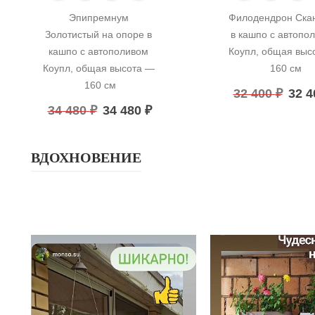
Эпипремнум 
Филодендрон Скан
Золотистый на опоре в 
в кашпо с автопол
кашпо с автополивом 
Коупл, общая высо
Коупл, общая высота — 
160 см
160 см
32 400
₽
32 
34 480
₽
34 480
₽
ВДОХНОВЕНИЕ