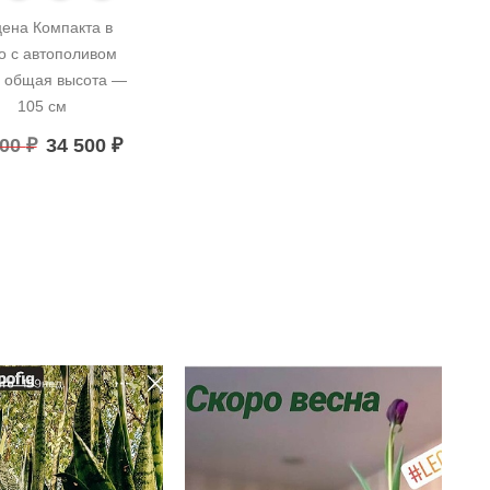
ена Компакта в 
о с автополивом 
 общая высота — 
105 см
500
₽
34 500
₽