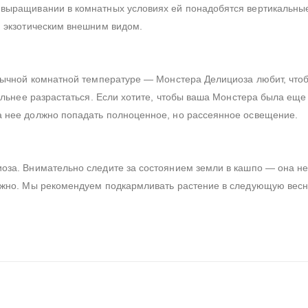
 выращивании в комнатных условиях ей понадобятся вертикальны
и экзотическим внешним видом.
обычной комнатной температуре — Монстера Делициоза любит, что
сильнее разрастаться. Если хотите, чтобы ваша Монстера была еще
а нее должно попадать полноценное, но рассеянное освещение.
оза. Внимательно следите за состоянием земли в кашпо — она н
ужно. Мы рекомендуем подкармливать растение в следующую весну