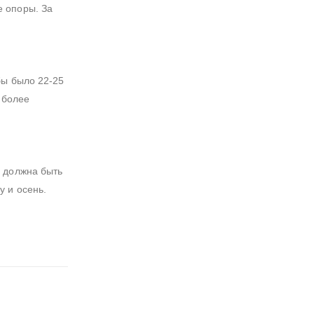
е опоры. За
бы было 22-25
 более
е должна быть
 и осень.