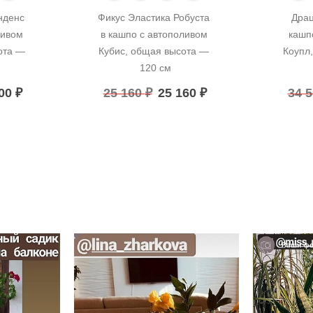
денс 
Фикус Эластика Робуста 
Драц
ивом 
в кашпо с автополивом 
кашп
та — 
Кубис, общая высота — 
Коупл,
120 см
400
₽
25 160
₽
25 160
₽
34 