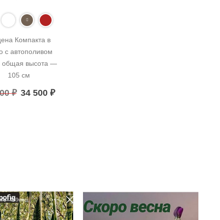
ена Компакта в 
о с автополивом 
 общая высота — 
105 см
500
₽
34 500
₽