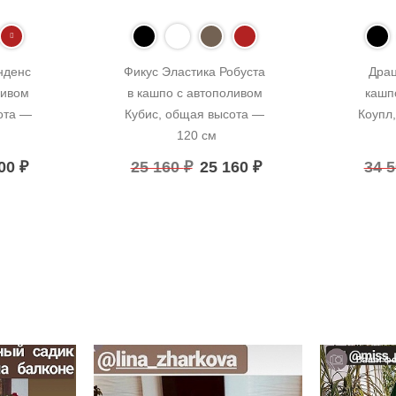
денс 
Фикус Эластика Робуста 
Драц
ивом 
в кашпо с автополивом 
кашп
та — 
Кубис, общая высота — 
Коупл,
120 см
400
₽
25 160
₽
25 160
₽
34 