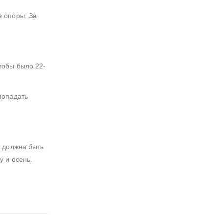
е опоры. За
тобы было 22-
попадать
е должна быть
 и осень.