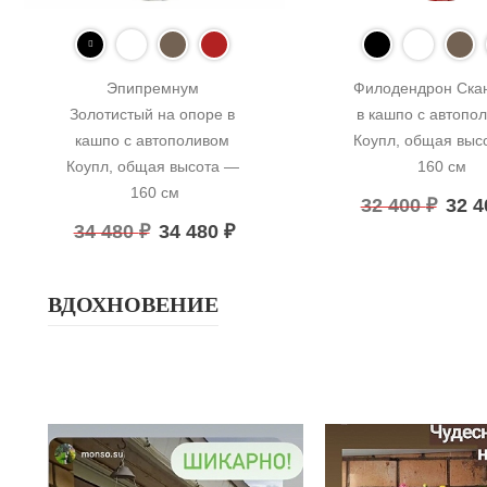
Эпипремнум 
Филодендрон Скан
Золотистый на опоре в 
в кашпо с автопол
кашпо с автополивом 
Коупл, общая высо
Коупл, общая высота — 
160 см
160 см
32 400
₽
32 
34 480
₽
34 480
₽
ВДОХНОВЕНИЕ