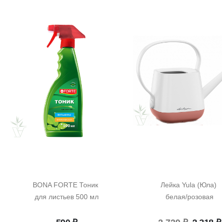
BONA FORTE Тоник 
Лейка Yula (Юла) 
для листьев 500 мл
белая/розовая
Перво