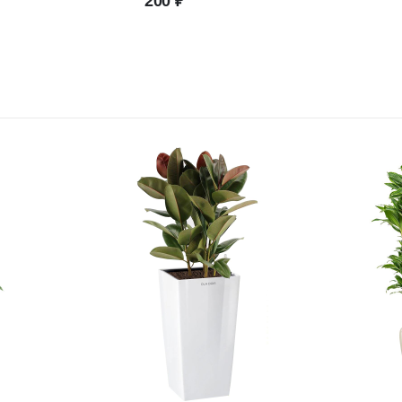
200
₽
цена:
ляла
2
318 ₽.