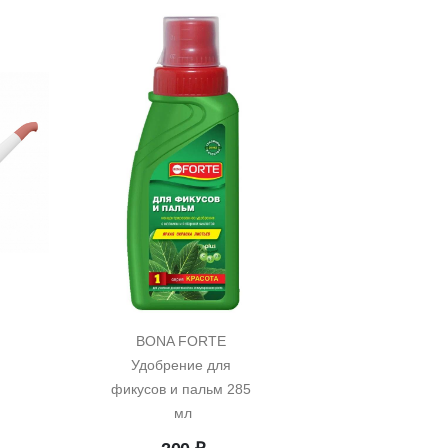
BONA FORTE 
Удобрение для 
фикусов и пальм 285 
мл
начальная
Текущая