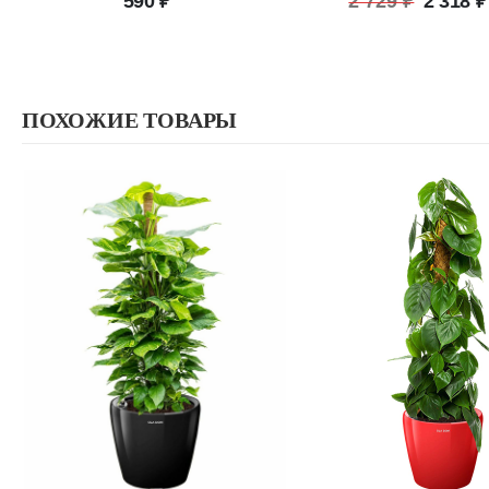
590
₽
2 729
₽
2 318
₽
цена
состав
2
729 ₽.
ПОХОЖИЕ ТОВАРЫ