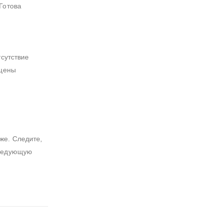
Готова
тсутствие
ацены
же. Следите,
следующую