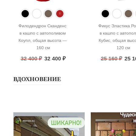
Филодендрон Сканденс 
Фикус Эластика Ро
в кашпо с автополивом 
в кашпо с автопол
Коупл, общая высота — 
Кубис, общая высо
160 см
120 см
32 400
₽
32 400
₽
25 160
₽
25 
ВДОХНОВЕНИЕ