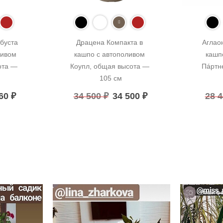
буста 
Драцена Компакта в 
Аглао
ивом 
кашпо с автополивом 
кашп
та — 
Коупл, общая высота — 
Пáртн
105 см
160
₽
34 500
₽
34 500
₽
28 