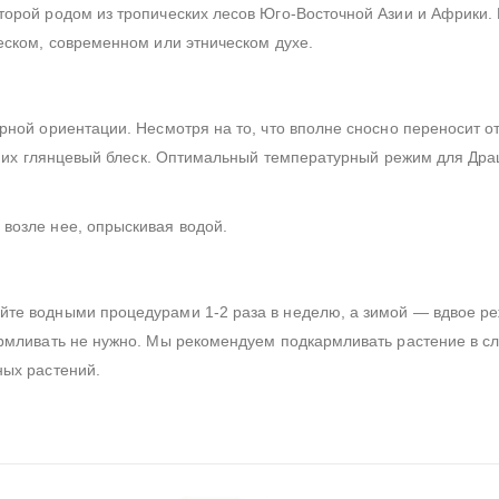
торой родом из тропических лесов Юго-Восточной Азии и Африки. 
еском, современном или этническом духе.
рной ориентации. Несмотря на то, что вполне сносно переносит о
в и их глянцевый блеск. Оптимальный температурный режим для Др
возле нее, опрыскивая водой.
йте водными процедурами 1-2 раза в неделю, а зимой — вдвое ре
кармливать не нужно. Мы рекомендуем подкармливать растение в 
ных растений.