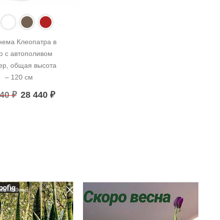
нема Клеопатра в 
о с автополивом 
ер, общая высота 
– 120 см
440
₽
28 440
₽