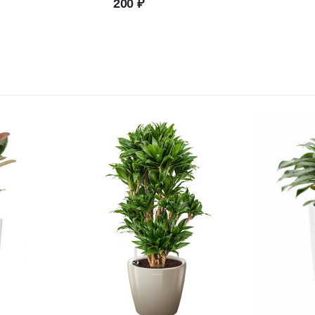
200
₽