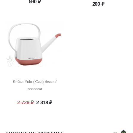
590
₽
200
₽
Лейка Yula (Юла) белая/
розовая
Первоначальная
Текущая
2 729
₽
2 318
₽
цена
цена:
составляла
2
2
318 ₽.
729 ₽.