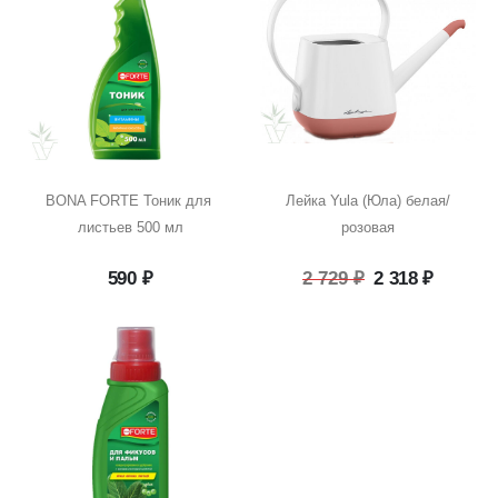
BONA FORTE Тоник для 
Лейка Yula (Юла) белая/
листьев 500 мл
розовая
Первоначаль
Текуща
590
₽
2 729
₽
2 318
₽
цена
цена:
составляла
2
2
318 ₽.
729 ₽.