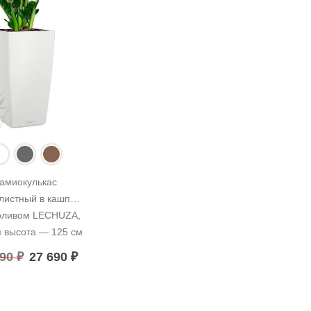
амиокулькас 
истный в кашпо с 
оливом LECHUZA, 
 высота — 125 см
690
₽
27 690
₽