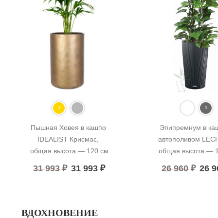
Пышная Ховея в кашпо 
Эпипремнум в каш
IDEALIST Крисмас, 
автополивом LECH
общая высота — 120 см
общая высота — 
31 993
₽
31 993
₽
26 960
₽
26 
ВДОХНОВЕНИЕ