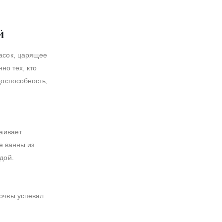
Й
асок, царящее
но тех, кто
доспособность,
раивает
е ванны из
дой.
очвы успевал