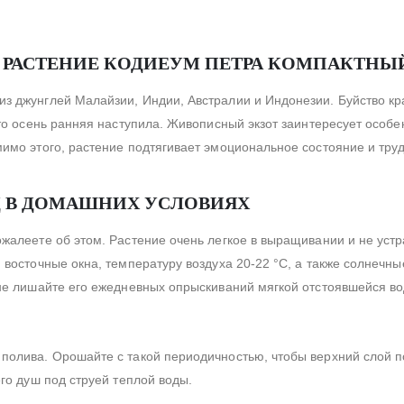
 РАСТЕНИЕ КОДИЕУМ ПЕТРА КОМПАКТНЫ
з джунглей Малайзии, Индии, Австралии и Индонезии. Буйство кр
то осень ранняя наступила. Живописный экзот заинтересует особен
мимо этого, растение подтягивает эмоциональное состояние и тру
Д В ДОМАШНИХ УСЛОВИЯХ
жалеете об этом. Растение очень легкое в выращивании и не уст
 восточные окна, температуру воздуха 20-22 °С, а также солнечны
 не лишайте его ежедневных опрыскиваний мягкой отстоявшейся во
полива. Орошайте с такой периодичностью, чтобы верхний слой п
го душ под струей теплой воды.