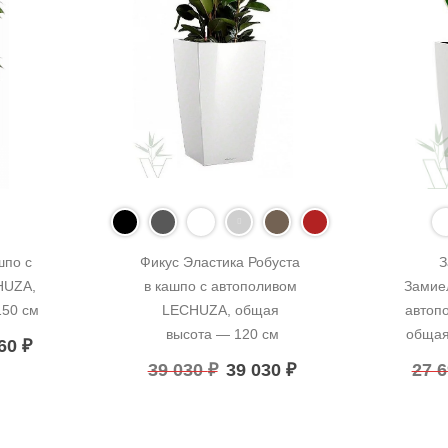
по с 
Фикус Эластика Робуста 
З
UZA, 
в кашпо с автополивом 
Замиел
150 см
LECHUZA, общая 
автоп
высота — 120 см
общая
960
₽
39 030
₽
39 030
₽
27 