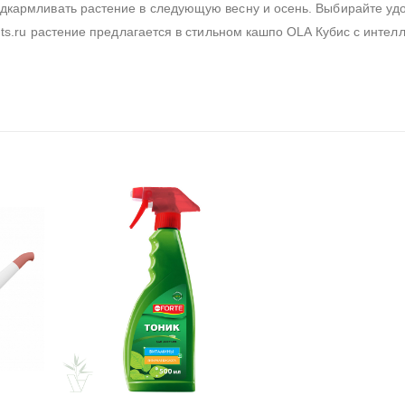
дкармливать растение в следующую весну и осень. Выбирайте уд
nts.ru растение предлагается в стильном кашпо OLA Кубис с интел