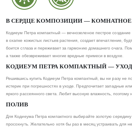
В СЕРДЦЕ КОМПОЗИЦИИ — КОМНАТНОЕ
Кодиеум Петра компактный — вечнозеленое пестрое создание и
в охапке кожистых листьев растения, создает впечатление, буд
боится сглаза и переживает за гармонию домашнего очага. По
а также обезвреживает многие вредные примеси в воздухе.
КОДИЕУМ ПЕТРА КОМПАКТНЫЙ — УХО
Решившись купить Кодиеум Петра компактный, вы ни разу не по
истерик при погрешностях в уходе. Предпочитает западные или
яркого рассеянного света. Любит высокую влажность, поэтому
ПОЛИВ
Для Кодиеума Петра компактного выбирайте золотую середину 
просохнуть. Желательно хотя бы раз в месяц устраивать для не