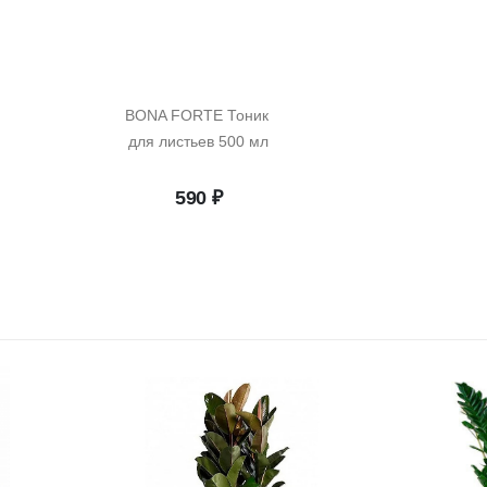
BONA FORTE Тоник 
для листьев 500 мл
начальная
Текущая
590
₽
цена:
ляла
2
318 ₽.