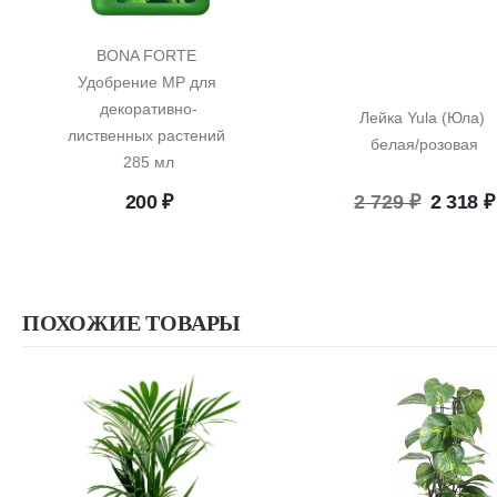
BONA FORTE 
Удобрение MP для 
декоративно-
Лейка Yula (Юла) 
лиственных растений 
белая/розовая
285 мл
Перво
200
₽
2 729
₽
2 318
₽
цена
состав
2
729 ₽.
ПОХОЖИЕ ТОВАРЫ