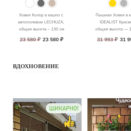
Ховея Колор в кашпо с 
Пышная Ховея в к
автополивом LECHUZA, 
IDEALIST Крисма
общая высота – 130 см
общая высота — 
23 580
₽
23 580
₽
31 993
₽
31 
ВДОХНОВЕНИЕ