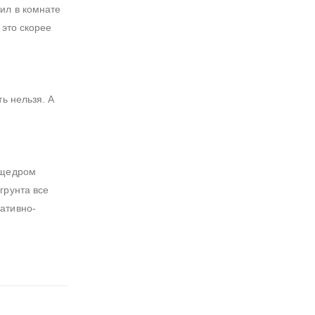
ил в комнате
 это скорее
ь нельзя. А
 щедром
грунта все
ативно-