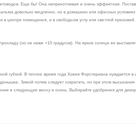
етоводов. Еще бы! Она неприхотливая и очень эффектная. Постав
а пальма довольно медленно, но в домашних или офисных условиях
 и в центре помещения, и в свободном углу или светлой прихожей.
рохладу (но не ниже +10 градусов). На яркое солнце ее выставлят
ной губкой. В теплое время года Ховея Форстериана нуждается в
донышка. Зимой полив следует сократить, но при этом высыхания 
ение в следующую весну и осень. Выбирайте удобрения для декор