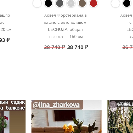
ашпо 
Ховея Форстериана в 
Ховея 
с, 
кашпо с автополивом 
с
120 см
LECHUZA, общая 
LE
высота — 150 см
вы
993
₽
38 740
₽
38 740
₽
36 