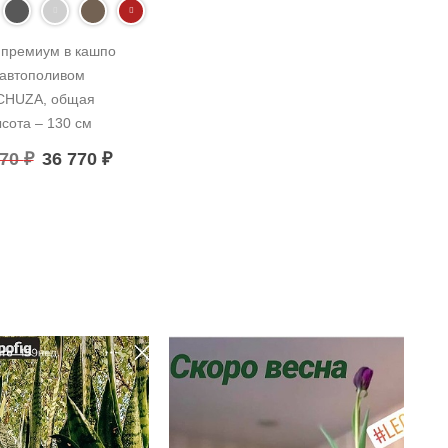
премиум в кашпо 
 автополивом 
CHUZA, общая 
сота – 130 см
770
₽
36 770
₽