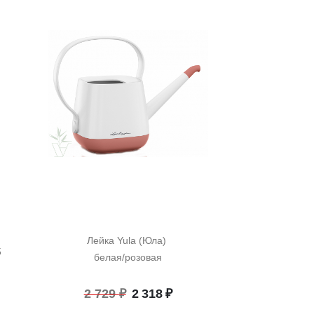
Лейка Yula (Юла) 
 
белая/розовая
Первоначальная
Текущая
2 729
₽
2 318
₽
цена
цена: