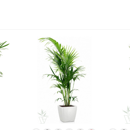
составляла
2
2
318 ₽.
729 ₽.