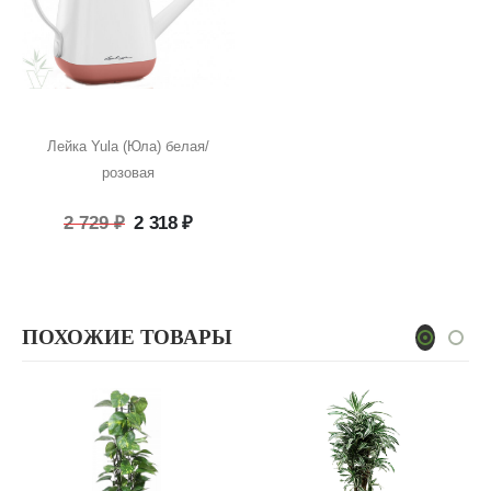
Лейка Yula (Юла) белая/
розовая
Первоначальная
Текущая
2 729
₽
2 318
₽
цена
цена:
составляла
2
2
318 ₽.
729 ₽.
ПОХОЖИЕ ТОВАРЫ