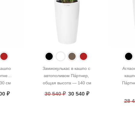
ашпо 
Замиокулькас в кашпо с 
Аглао
тнер, 
автополивом Пáртнер, 
кашп
30 см
общая высота — 140 см
Пáртн
900
₽
30 540
₽
30 540
₽
28 