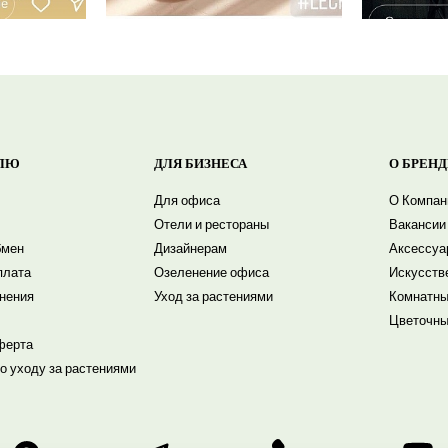
ЛЮ
ДЛЯ БИЗНЕСА
О БРЕНД
Для офиса
О Компан
Отели и рестораны
Вакансии
бмен
Дизайнерам
Аксессуа
плата
Озеленение офиса
Искусств
енения
Уход за растениями
Комнатны
Цветочны
ферта
о уходу за растениями