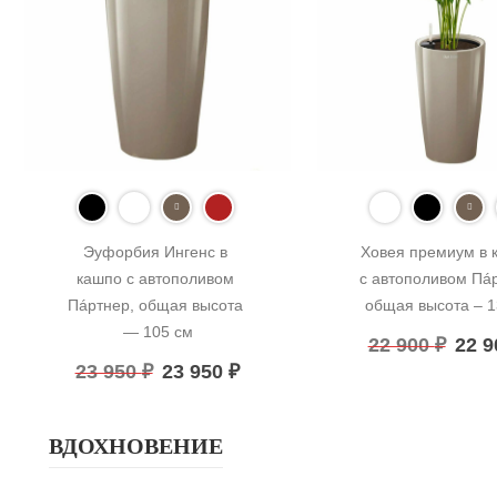
Эуфорбия Ингенс в 
Ховея премиум в к
кашпо с автополивом 
с автополивом Пáр
Пáртнер, общая высота 
общая высота – 1
— 105 см
22 900
₽
22 
23 950
₽
23 950
₽
ВДОХНОВЕНИЕ