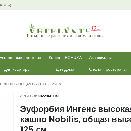
ОЛИТ»)
Роскошные растения для дома и офиса
усственные растения
Кашпо LECHUZA
Аксессуары
Для квартиры
Для дома
Отели и рестораны
 NOBILIS, ОБЩАЯ ВЫСОТА – 125 СМ
АРТИКУЛ:
802286BLB-E
Эуфорбия Ингенс высока
кашпо Nobilis, общая выс
125 см