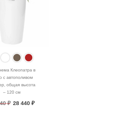
нема Клеопатра в 
о с автополивом 
ер, общая высота 
– 120 см
440
₽
28 440
₽