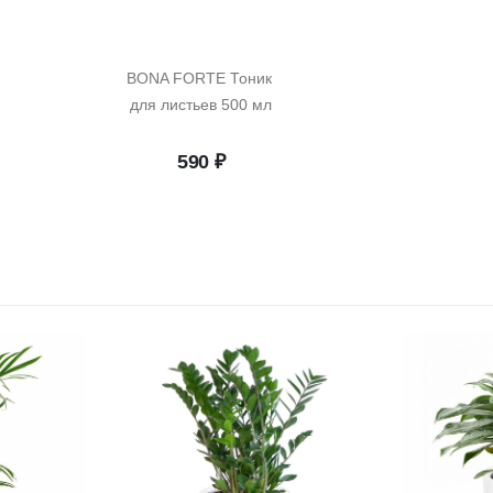
BONA FORTE Тоник 
для листьев 500 мл
начальная
Текущая
590
₽
цена:
ляла
2
318 ₽.