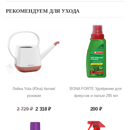
РЕКОМЕНДУЕМ ДЛЯ УХОДА
Лейка Yula (Юла) белая/
BONA FORTE Удобрение для 
розовая
фикусов и пальм 285 мл
Первоначальная
Текущая
2 729
₽
2 318
₽
200
₽
цена
цена:
составляла
2
2
318 ₽.
729 ₽.