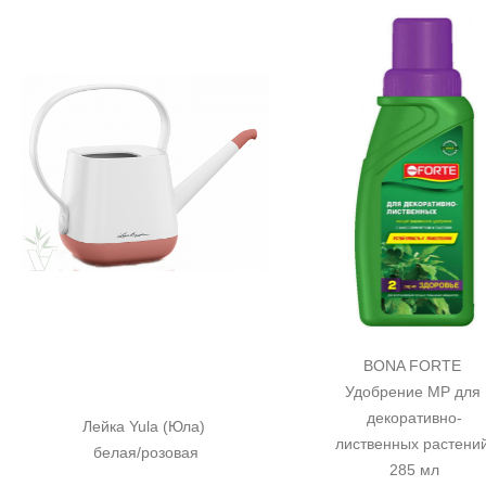
BONA FORTE 
Удобрение MP для 
декоративно-
Лейка Yula (Юла) 
лиственных растений
белая/розовая
285 мл