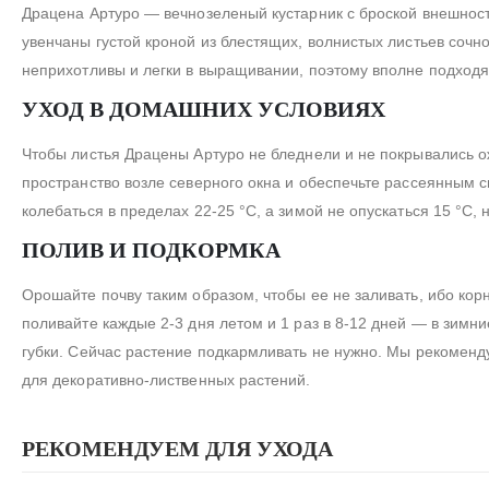
Драцена Артуро — вечнозеленый кустарник с броской внешност
увенчаны густой кроной из блестящих, волнистых листьев сочн
неприхотливы и легки в выращивании, поэтому вполне подход
УХОД В ДОМАШНИХ УСЛОВИЯХ
Чтобы листья Драцены Артуро не бледнели и не покрывались о
пространство возле северного окна и обеспечьте рассеянным
колебаться в пределах 22-25 °С, а зимой не опускаться 15 °С, 
ПОЛИВ И ПОДКОРМКА
Орошайте почву таким образом, чтобы ее не заливать, ибо ко
поливайте каждые 2-3 дня летом и 1 раз в 8-12 дней — в зим
губки. Сейчас растение подкармливать не нужно. Мы рекомен
для декоративно-лиственных растений.
РЕКОМЕНДУЕМ ДЛЯ УХОДА