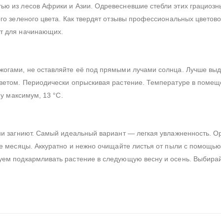
ью из лесов Африки и Азии. Одревесневшие стебли этих грациозн
ого зеленого цвета. Как твердят отзывы профессиональных цветов
ят для начинающих.
жогами, не оставляйте её под прямыми лучами солнца. Лучше вы
 светом. Периодически опрыскивая растение. Температуре в поме
ну максимум, 13 °С.
рни загниют. Самый идеальный вариант — легкая увлажненность. 
ние месяцы. Аккуратно и нежно очищайте листья от пыли с помощь
дуем подкармливать растение в следующую весну и осень. Выбира