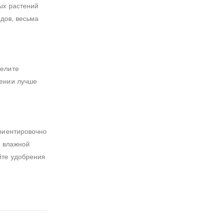
ых растений
одов, весьма
делите
щении лучше
Ориентировочно
ю влажной
йте удобрения