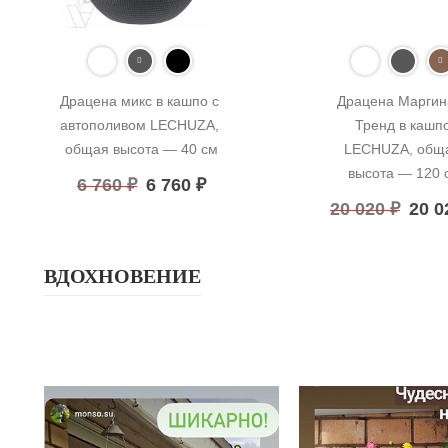
Драцена микс в кашпо с 
Драцена Маргина
автополивом LECHUZA, 
Тренд в кашпо
общая высота — 40 см
LECHUZA, обща
высота — 120 
6 760
₽
6 760
₽
20 020
₽
20 
ВДОХНОВЕНИЕ