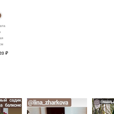
та 
 
я 
см
020
₽