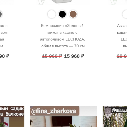
о в 
Композиция «Зеленый 
Агла
вом 
микс» в кашпо с 
кашп
я 
автополивом LECHUZA, 
LE
см
общая высота — 70 см
в
490
₽
15 960
₽
15 960
₽
29 