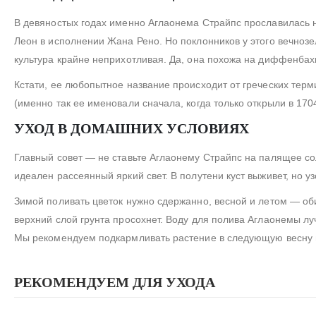
В девяностых годах именно Аглаонема Страйпс прославилась 
Леон в исполнении Жана Рено. Но поклонников у этого вечнозе
культура крайне неприхотливая. Да, она похожа на диффенбахи
Кстати, ее любопытное название происходит от греческих терм
(именно так ее именовали сначала, когда только открыли в 170
УХОД В ДОМАШНИХ УСЛОВИЯХ
Главный совет — не ставьте Аглаонему Страйпс на палящее сол
идеален рассеянный яркий свет. В полутени куст выживет, но у
Зимой поливать цветок нужно сдержанно, весной и летом — оби
верхний слой грунта просохнет. Воду для полива Аглаонемы л
Мы рекомендуем подкармливать растение в следующую весну и
РЕКОМЕНДУЕМ ДЛЯ УХОДА