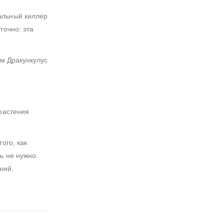
альный киллер
точно: эта
ем Дракункулус
 растения
ого, как
ь не нужно.
ний.