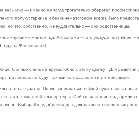
на весь мир — именно ее тогда трогательно оберегал профессион
леного полукустарника и без кинематографа всегда было предоста
ю, но это, собственно, и неудивительно — они родственницы.
инов «яркая» и «нить». Да, Аглаонема — это уж куда поэтичнее, ч
4 году на Филиппинах).
нце. Солнце очень не дружелюбно к этому цветку . Для развития
зоры на листьях не будут такими контрастными и интересными.
льно, но аккуратно. Вновь вооружаться лейкой нужно лишь после т
учше взять комнатной температуры. Сейчас растение подкармливат
 осень. Выбирайте удобрения для декоративно-лиственных расте