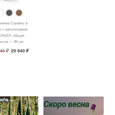
онема Страйпс в 
о с автополивом 
CHUZA, общая 
ысота — 90 см
940
₽
29 940
₽