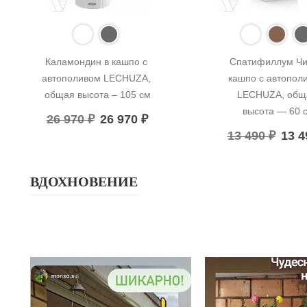
Каламондин в кашпо с 
Спатифиллум Чик
автополивом LECHUZA, 
кашпо с автополи
общая высота – 105 см
LECHUZA, обща
высота — 60 
26 970
₽
26 970
₽
13 490
₽
13 
ВДОХНОВЕНИЕ