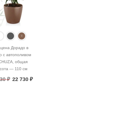
цена Дорадо в 
о с автополивом 
CHUZA, общая 
сота — 110 см
730
₽
22 730
₽