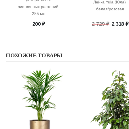
Лейка Yula (Юла) 
лиственных растений 
белая/розовая
285 мл
Перво
200
₽
2 729
₽
2 318
₽
цена
состав
2
729 ₽.
ПОХОЖИЕ ТОВАРЫ