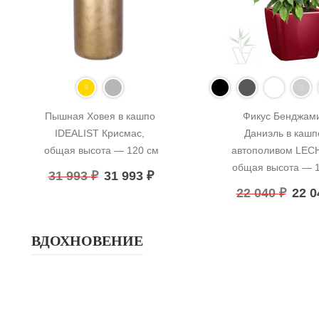
Пышная Ховея в кашпо 
Фикус Бенджами
IDEALIST Крисмас, 
Даниэль в кашпо
общая высота — 120 см
автополивом LECH
общая высота — 
31 993
₽
31 993
₽
22 040
₽
22 
ВДОХНОВЕНИЕ