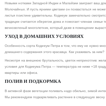
Новыми нотками Западной Индии и Малайзии заиграет ваш дом,
Молочайных. И пусть яркими цветами он похвастаться не може
листья поистине удивительны. Кодиеум замечательно смотрится и
традиции считается оберегом дома и помогает членам семьи 
вечнозеленый многолетник, который даже в помещении выраста
УХОД В ДОМАШНИХ УСЛОВИЯХ
Особенность сорта Кодиеум Петра в том, что ему не нужно мног
домашнего содержания этого красавца. Как ухаживать за ним?
Несмотря на внешнюю брутальность, цветок неприхотлив: жела
условия для Кодиеума Петра — температура не ниже +18 граду
квартиры или офиса.
ПОЛИВ И ПОДКОРМКА
В активной фазе вегетации поливать надо обильно, зимой инте
Мы рекомендуем подкармливать растение в следующую весну и