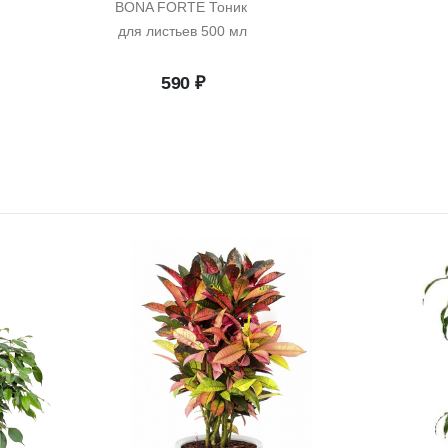
BONA FORTE Тоник 
для листьев 500 мл
начальная
Текущая
590
₽
цена:
ляла
2
318 ₽.