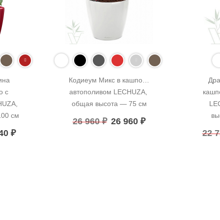
на 
Кодиеум Микс в кашпо с 
Дра
 с 
автополивом LECHUZA, 
кашп
UZA, 
общая высота — 75 см
LE
100 см
вы
26 960
₽
26 960
₽
040
₽
22 