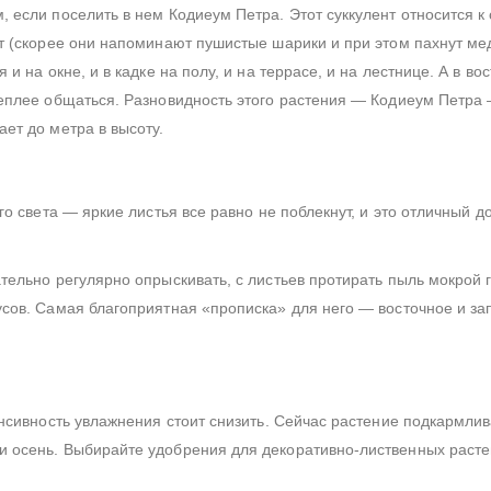
 если поселить в нем Кодиеум Петра. Этот суккулент относится к
т (скорее они напоминают пушистые шарики и при этом пахнут мед
 на окне, и в кадке на полу, и на террасе, и на лестнице. А в во
теплее общаться. Разновидность этого растения — Кодиеум Петра
ет до метра в высоту.
о света — яркие листья все равно не поблекнут, и это отличный до
тельно регулярно опрыскивать, с листьев протирать пыль мокрой 
сов. Самая благоприятная «прописка» для него — восточное и за
нсивность увлажнения стоит снизить. Сейчас растение подкармлив
 осень. Выбирайте удобрения для декоративно-лиственных расте