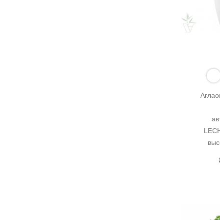
Аглао
ав
LECH
выс