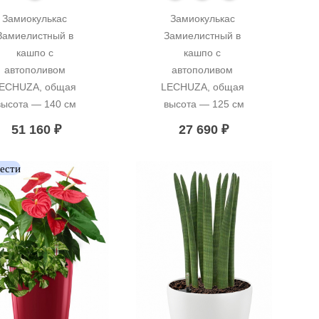
Замиокулькас 
Замиокулькас 
Замиелистный в 
Замиелистный в 
кашпо с 
кашпо с 
автополивом 
автополивом 
ECHUZA, общая 
LECHUZA, общая 
высота — 140 см
высота — 125 см
51 160
₽
27 690
₽
вести