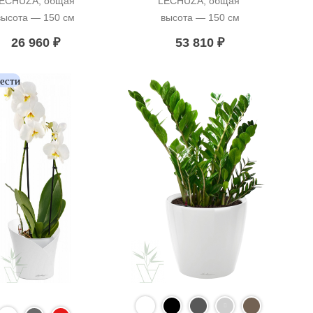
ECHUZA, общая 
LECHUZA, общая 
высота — 150 см
высота — 150 см
26 960
₽
53 810
₽
вести