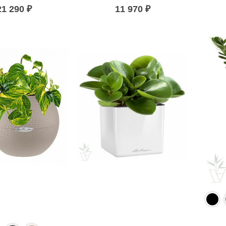
21 290
₽
11 970
₽