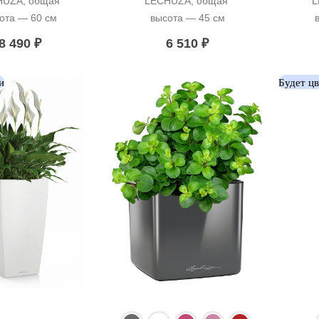
UZA, общая 
LECHUZA, общая 
L
ота — 60 см
высота — 45 см
8 490
₽
6 510
₽
и
Будет ц