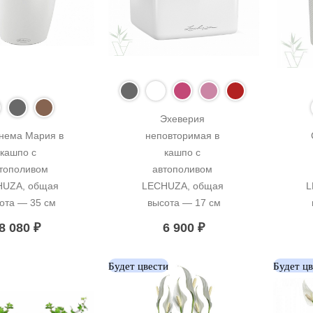
Эхеверия 
нема Мария в 
неповторимая в 
кашпо с 
кашпо с 
тополивом 
автополивом 
UZA, общая 
LECHUZA, общая 
L
ота — 35 см
высота — 17 см
8 080
₽
6 900
₽
Будет цвести
Будет ц