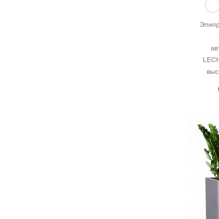
Эпипр
ав
LECH
выс