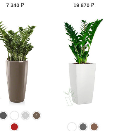
7 340
₽
19 870
₽