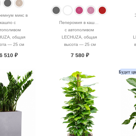
емнум микс в 
кашпо с 
Пеперомия в кашпо 
тополивом 
с автополивом 
UZA, общая 
LECHUZA, общая 
L
ота — 25 см
высота — 25 см
6 510
₽
7 580
₽
Будет ц