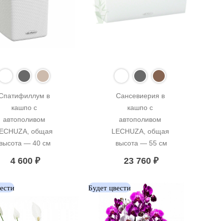
Спатифиллум в 
Сансевиерия в 
кашпо с 
кашпо с 
автополивом 
автополивом 
ECHUZA, общая 
LECHUZA, общая 
высота — 40 см
высота — 55 см
4 600
₽
23 760
₽
вести
Будет цвести