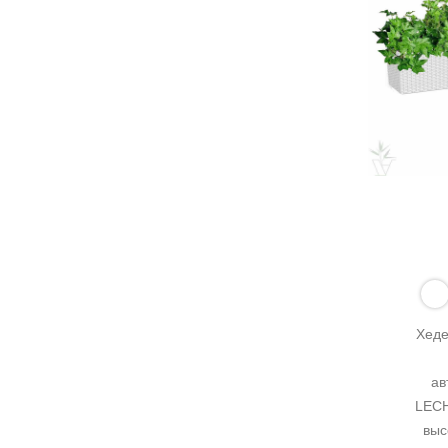
Хеде
ав
LECH
выс