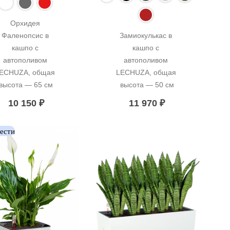
Орхидея 
Фаленопсис в 
Замиокулькас в 
кашпо с 
кашпо с 
автополивом 
автополивом 
ECHUZA, общая 
LECHUZA, общая 
высота — 65 см
высота — 50 см
10 150
₽
11 970
₽
вести