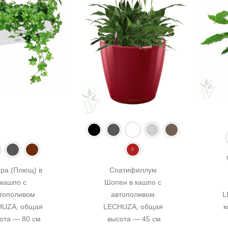
ра (Плющ) в 
Спатифиллум 
кашпо с 
Шопен в кашпо с 
тополивом 
автополивом 
L
UZA, общая 
LECHUZA, общая 
к
ота — 80 см
высота — 45 см