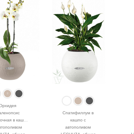
Орхидея 
ленопсис 
Спатифиллум в 
очная в кашпо 
кашпо с 
втополивом 
автополивом 