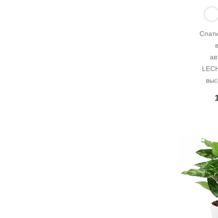
Спати
ав
LECH
выс