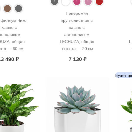
Пеперомия 
филлум Чико 
круглолистная в 
в кашпо с 
кашпо с 
тополивом 
автополивом 
UZA, общая 
LECHUZA, общая 
L
ота — 60 см
высота — 20 см
13 490
₽
7 130
₽
Будет ц