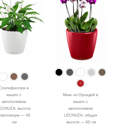
Спатифиллум в 
кашпо с 
Микс из Орхидей в 
автополивом 
кашпо с 
ECHUZA, высота 
автополивом 
омпозиции — 45 
LECHUZA, общая 
см
высота — 60 см